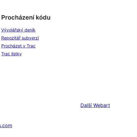
Procházení kódu
Vývojářský deník
Repozitář subverzí
Procházet v Trac
Trac lístky
Další
Webart
s.com