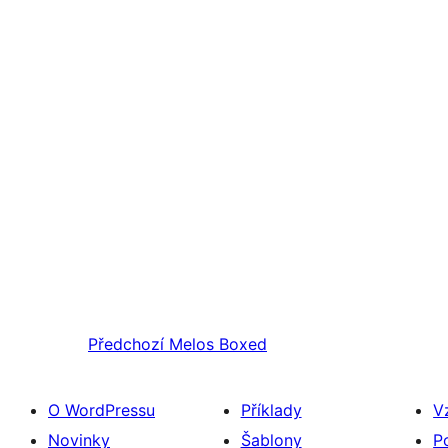
Předchozí
Melos Boxed
O WordPressu
Příklady
V
Novinky
Šablony
P