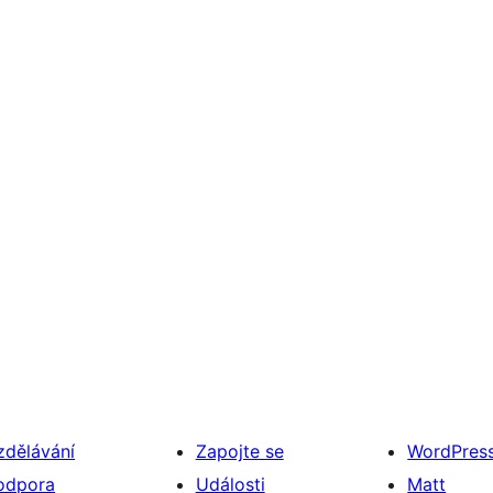
zdělávání
Zapojte se
WordPres
odpora
Události
Matt