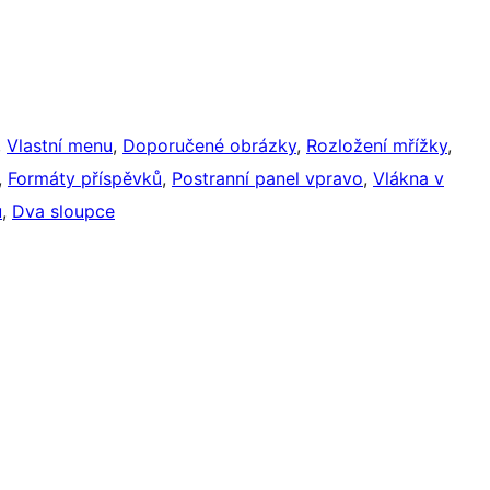
, 
Vlastní menu
, 
Doporučené obrázky
, 
Rozložení mřížky
, 
, 
Formáty příspěvků
, 
Postranní panel vpravo
, 
Vlákna v
u
, 
Dva sloupce