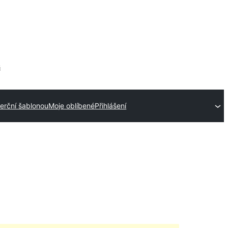
s
erční šablonou
Moje oblíbené
Přihlášení