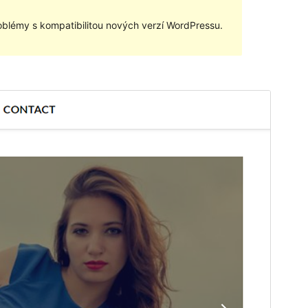
blémy s kompatibilitou nových verzí WordPressu.
Náhled
Stáhnout
Tato šablona je odvozená od:
Optimistic
Blog Lite
.
Verze
1.0.2
Poslední aktualizace
20. 6. 2021
Aktivní instalace
20+
Verze PHP
5.6
Domovská stránka šablony