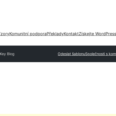
zory
Komunitní podpora
Překlady
Kontakt
Získejte WordPres
Key Blog
Odeslat šablonu
Společnosti s kom