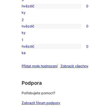
hodnocení
hvězdič
0
0
ky
3hvězdičkové
2
hodnocení
hvězdič
0
0
ky
2hvězdičkové
1
hodnocení
hvězdič
0
0
ka
1hvězdičkové
hodnocení
recenze
Přidat moje hodnocení
Zobrazit všechny
Podpora
Potřebujete pomoct?
Zobrazit fórum podpory