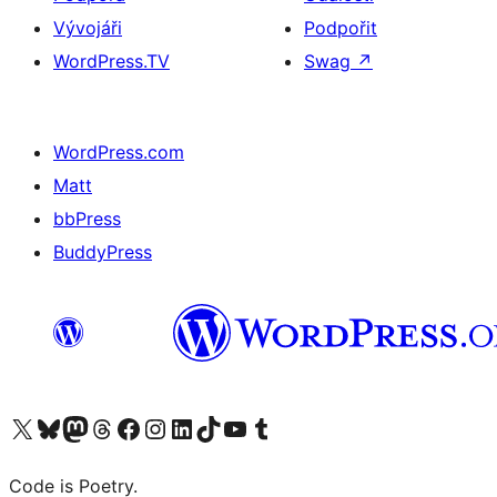
Vývojáři
Podpořit
WordPress.TV
Swag
↗
WordPress.com
Matt
bbPress
BuddyPress
Navštivte náš účet na X (dříve Twitter)
Navštivte náš Bluesky účet
Navštivte náš účet Mastodon
Navštivte náš Threads účet
Navštivte naši stránku na Facebooku
Navštivte náš Instagram účet
Navštivte náš LinkedIn účet
Navštivte náš TikTok účet
Navštivte náš YouTube kanál
Navštivte náš Tumblr účet
Code is Poetry.