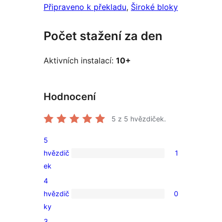
Připraveno k překladu
, 
Široké bloky
Počet stažení za den
Aktivních instalací:
10+
Hodnocení
5
z 5 hvězdiček.
5
hvězdič
1
1
ek
5hvězdičkové
4
hodnocení
hvězdič
0
0
ky
4hvězdičkové
3