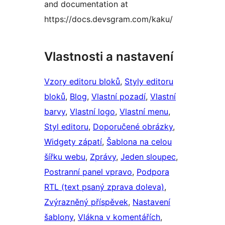
and documentation at
https://docs.devsgram.com/kaku/
Vlastnosti a nastavení
Vzory editoru bloků
, 
Styly editoru
bloků
, 
Blog
, 
Vlastní pozadí
, 
Vlastní
barvy
, 
Vlastní logo
, 
Vlastní menu
, 
Styl editoru
, 
Doporučené obrázky
, 
Widgety zápatí
, 
Šablona na celou
šířku webu
, 
Zprávy
, 
Jeden sloupec
, 
Postranní panel vpravo
, 
Podpora
RTL (text psaný zprava doleva)
, 
Zvýrazněný příspěvek
, 
Nastavení
šablony
, 
Vlákna v komentářích
, 