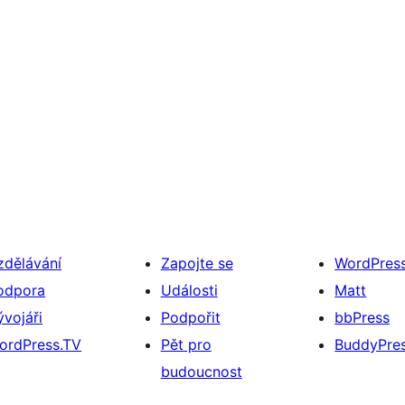
zdělávání
Zapojte se
WordPres
odpora
Události
Matt
ývojáři
Podpořit
bbPress
ordPress.TV
Pět pro
BuddyPre
budoucnost