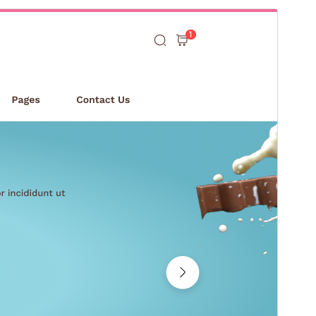
Náhled
Stáhnout
Verze
2.9.4
Poslední aktualizace
15. 7. 2026
Aktivní instalace
70+
Verze WordPressu
5.0
Verze PHP
5.6
Domovská stránka šablony