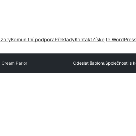
zory
Komunitní podpora
Překlady
Kontakt
Získejte WordPres
e Cream Parlor
Odeslat šablonu
Společnosti s 