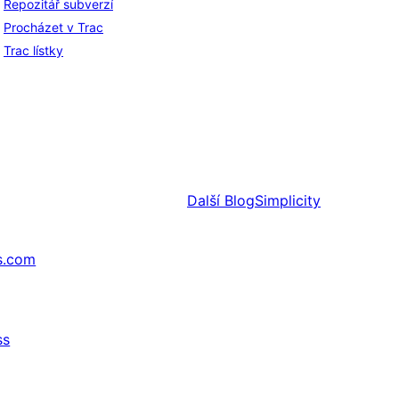
Repozitář subverzí
Procházet v Trac
Trac lístky
Další
BlogSimplicity
s.com
ss