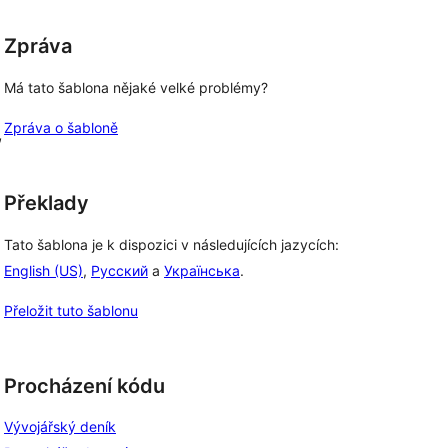
Zpráva
Má tato šablona nějaké velké problémy?
Zpráva o šabloně
, 
Překlady
Tato šablona je k dispozici v následujících jazycích:
English (US)
,
Русский
a
Українська
.
Přeložit tuto šablonu
Procházení kódu
Vývojářský deník