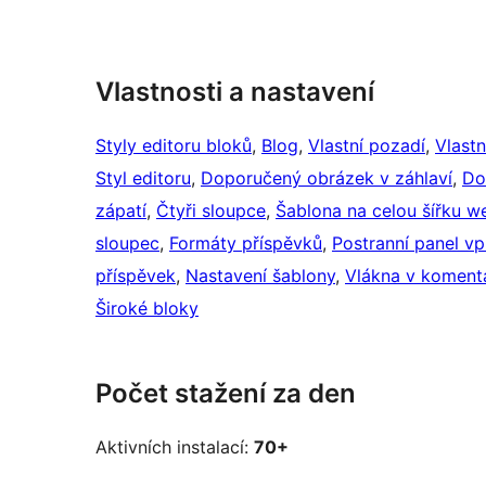
Vlastnosti a nastavení
Styly editoru bloků
, 
Blog
, 
Vlastní pozadí
, 
Vlastn
Styl editoru
, 
Doporučený obrázek v záhlaví
, 
Do
zápatí
, 
Čtyři sloupce
, 
Šablona na celou šířku w
sloupec
, 
Formáty příspěvků
, 
Postranní panel v
příspěvek
, 
Nastavení šablony
, 
Vlákna v koment
Široké bloky
Počet stažení za den
Aktivních instalací:
70+