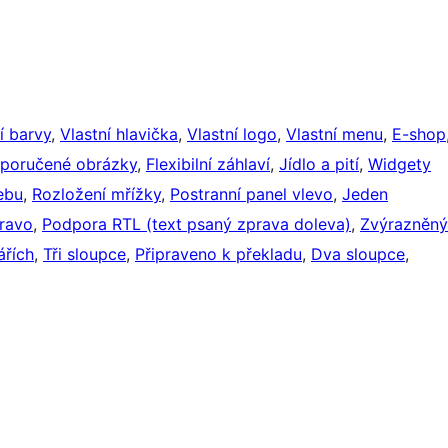
í barvy
, 
Vlastní hlavička
, 
Vlastní logo
, 
Vlastní menu
, 
E-shop
poručené obrázky
, 
Flexibilní záhlaví
, 
Jídlo a pití
, 
Widgety
ebu
, 
Rozložení mřížky
, 
Postranní panel vlevo
, 
Jeden
pravo
, 
Podpora RTL (text psaný zprava doleva)
, 
Zvýrazněný
ářích
, 
Tři sloupce
, 
Připraveno k překladu
, 
Dva sloupce
, 