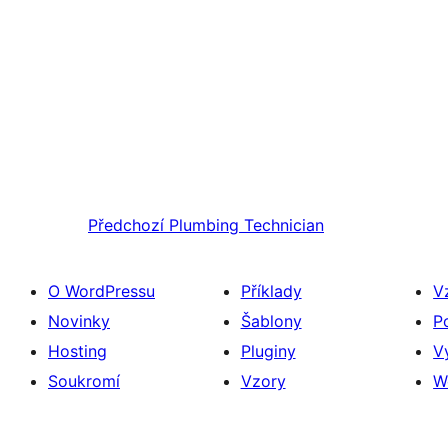
Předchozí
Plumbing Technician
O WordPressu
Příklady
V
Novinky
Šablony
P
Hosting
Pluginy
V
Soukromí
Vzory
W