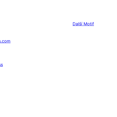
Další
Motif
s.com
ss