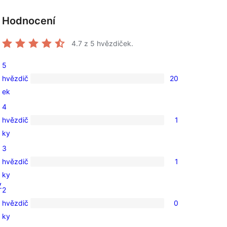
Hodnocení
4.7
z 5 hvězdiček.
5
hvězdič
20
20
ek
5hvězdičkové
4
hodnocení
hvězdič
1
1
ky
4hvězdičkové
3
hodnocení
hvězdič
1
1
ky
3hvězdičkové
v
2
hodnocení
hvězdič
0
0
ky
2hvězdičkové