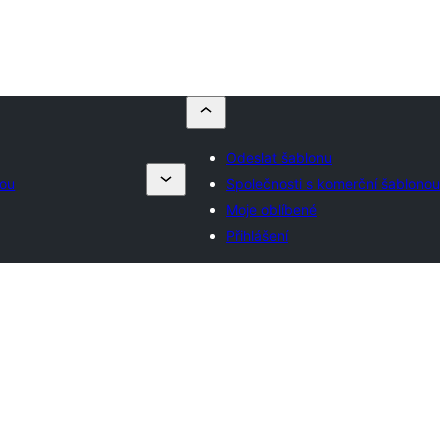
Odeslat šablonu
nou
Společnosti s komerční šablonou
Moje oblíbené
Přihlášení