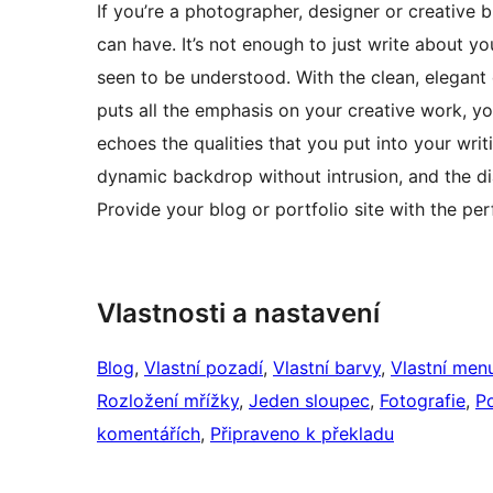
If you’re a photographer, designer or creative
can have. It’s not enough to just write about you
seen to be understood. With the clean, elegant
puts all the emphasis on your creative work, you
echoes the qualities that you put into your wr
dynamic backdrop without intrusion, and the di
Provide your blog or portfolio site with the pe
Vlastnosti a nastavení
Blog
, 
Vlastní pozadí
, 
Vlastní barvy
, 
Vlastní men
Rozložení mřížky
, 
Jeden sloupec
, 
Fotografie
, 
Po
komentářích
, 
Připraveno k překladu