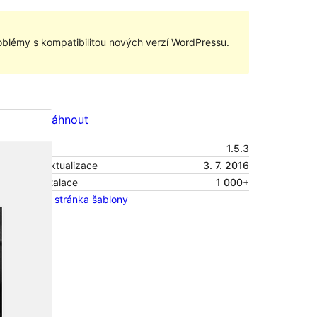
blémy s kompatibilitou nových verzí WordPressu.
Náhled
Stáhnout
Verze
1.5.3
Poslední aktualizace
3. 7. 2016
Aktivní instalace
1 000+
Domovská stránka šablony