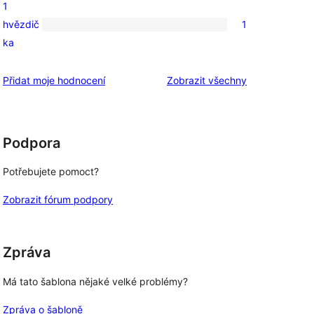
1
hodnocení
hvězdič
1
1
ka
1hvězdičkové
hodnocení
recenze
Přidat moje hodnocení
Zobrazit všechny
Podpora
Potřebujete pomoct?
Zobrazit fórum podpory
Zpráva
Má tato šablona nějaké velké problémy?
Zpráva o šabloně