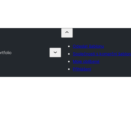
Odeslat šablonu
rtfolio
Společnosti s komerční šablo
Moje oblíbené
Přihlášení