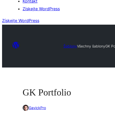
Kontakt
Získejte WordPress
Získejte WordPress
Šablony
Všechny šablony
GK Po
GK Portfolio
GavickPro