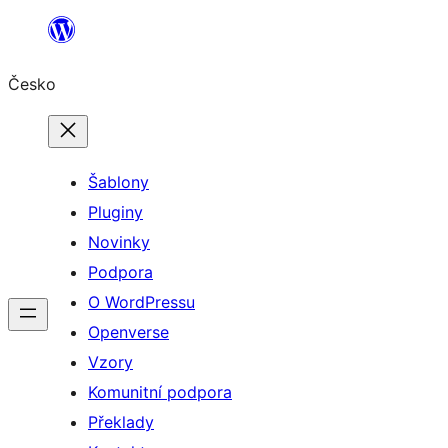
Přeskočit
na
Česko
obsah
Šablony
Pluginy
Novinky
Podpora
O WordPressu
Openverse
Vzory
Komunitní podpora
Překlady