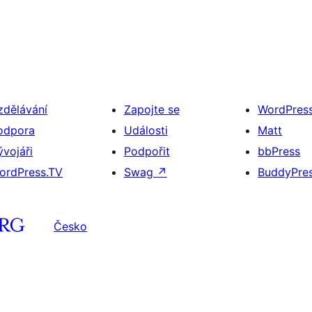
zdělávání
Zapojte se
WordPres
odpora
Události
Matt
ývojáři
Podpořit
bbPress
ordPress.TV
Swag
↗
BuddyPre
Česko