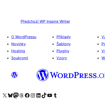
Předchozí
WP Inspire Writer
O WordPressu
Příklady
V
Novinky
Šablony
P
Hosting
Pluginy
V
Soukromí
Vzory
W
Navštivte náš účet na X (dříve Twitter)
Navštivte náš Bluesky účet
Navštivte náš účet Mastodon
Navštivte náš Threads účet
Navštivte naši stránku na Facebooku
Navštivte náš Instagram účet
Navštivte náš LinkedIn účet
Navštivte náš TikTok účet
Navštivte náš YouTube kanál
Navštivte náš Tumblr účet