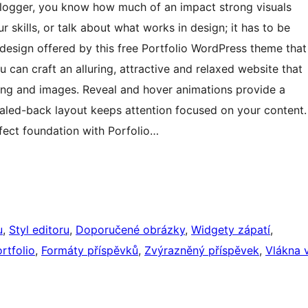
 blogger, you know how much of an impact strong visuals
r skills, or talk about what works in design; it has to be
 design offered by this free Portfolio WordPress theme that
 can craft an alluring, attractive and relaxed website that
iting and images. Reveal and hover animations provide a
aled-back layout keeps attention focused on your content.
rfect foundation with Porfolio…
u
, 
Styl editoru
, 
Doporučené obrázky
, 
Widgety zápatí
, 
rtfolio
, 
Formáty příspěvků
, 
Zvýrazněný příspěvek
, 
Vlákna 