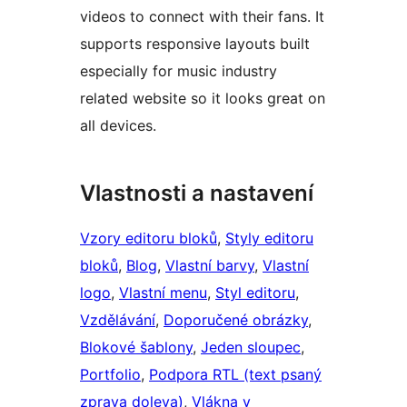
videos to connect with their fans. It
supports responsive layouts built
especially for music industry
related website so it looks great on
all devices.
Vlastnosti a nastavení
Vzory editoru bloků
, 
Styly editoru
bloků
, 
Blog
, 
Vlastní barvy
, 
Vlastní
logo
, 
Vlastní menu
, 
Styl editoru
, 
Vzdělávání
, 
Doporučené obrázky
, 
Blokové šablony
, 
Jeden sloupec
, 
Portfolio
, 
Podpora RTL (text psaný
zprava doleva)
, 
Vlákna v