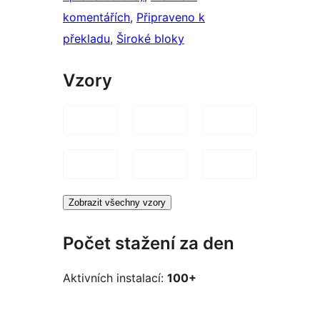
komentářích
, 
Připraveno k
překladu
, 
Široké bloky
Vzory
Zobrazit všechny vzory
Počet stažení za den
Aktivních instalací:
100+