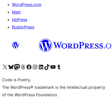
WordPress.com
Matt
bbPress
BuddyPress
Navštivte náš účet na X (dříve Twitter)
Navštivte náš Bluesky účet
Navštivte náš účet Mastodon
Navštivte náš Threads účet
Navštivte naši stránku na Facebooku
Navštivte náš Instagram účet
Navštivte náš LinkedIn účet
Navštivte náš TikTok účet
Navštivte náš YouTube kanál
Navštivte náš Tumblr účet
Code is Poetry.
The WordPress® trademark is the intellectual property
of the WordPress Foundation.