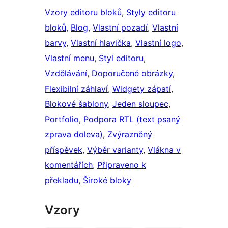
Vzory editoru bloků
, 
Styly editoru
bloků
, 
Blog
, 
Vlastní pozadí
, 
Vlastní
barvy
, 
Vlastní hlavička
, 
Vlastní logo
, 
Vlastní menu
, 
Styl editoru
, 
Vzdělávání
, 
Doporučené obrázky
, 
Flexibilní záhlaví
, 
Widgety zápatí
, 
Blokové šablony
, 
Jeden sloupec
, 
Portfolio
, 
Podpora RTL (text psaný
zprava doleva)
, 
Zvýrazněný
příspěvek
, 
Výběr varianty
, 
Vlákna v
komentářích
, 
Připraveno k
překladu
, 
Široké bloky
Vzory