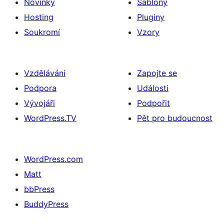
Novinky
Šablony
Hosting
Pluginy
Soukromí
Vzory
Vzdělávání
Zapojte se
Podpora
Události
Vývojáři
Podpořit
WordPress.TV
Pět pro budoucnost
WordPress.com
Matt
bbPress
BuddyPress