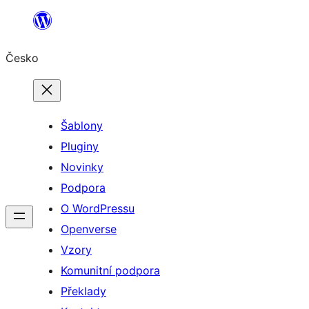
Přeskočit
na
Česko
obsah
Šablony
Pluginy
Novinky
Podpora
O WordPressu
Openverse
Vzory
Komunitní podpora
Překlady