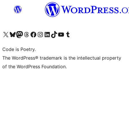
Navštivte náš účet na X (dříve Twitter)
Navštivte náš Bluesky účet
Navštivte náš účet Mastodon
Navštivte náš Threads účet
Navštivte naši stránku na Facebooku
Navštivte náš Instagram účet
Navštivte náš LinkedIn účet
Navštivte náš TikTok účet
Navštivte náš YouTube kanál
Navštivte náš Tumblr účet
Code is Poetry.
The WordPress® trademark is the intellectual property
of the WordPress Foundation.