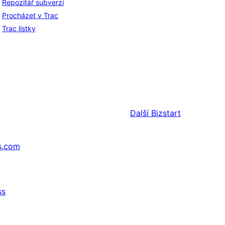
Repozitář subverzí
Procházet v Trac
Trac lístky
Další
Bizstart
s.com
ss