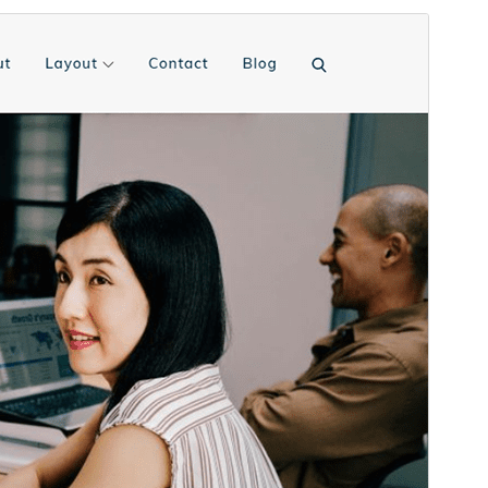
Náhled
Stáhnout
Verze
1.2.5
Poslední aktualizace
28. 5. 2026
Aktivní instalace
20+
Verze WordPressu
4.7
Verze PHP
5.6
Domovská stránka šablony