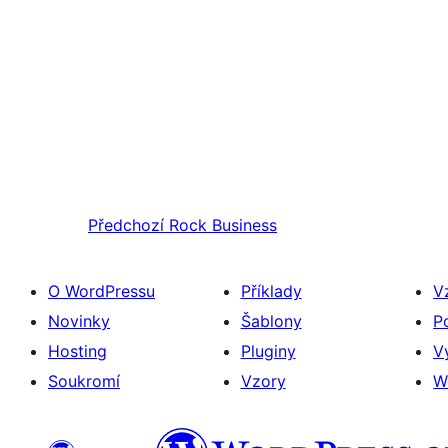
Předchozí
Rock Business
O WordPressu
Příklady
V
Novinky
Šablony
P
Hosting
Pluginy
V
Soukromí
Vzory
W