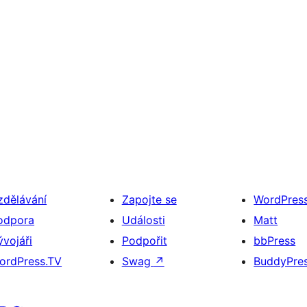
zdělávání
Zapojte se
WordPres
odpora
Události
Matt
ývojáři
Podpořit
bbPress
ordPress.TV
Swag
↗
BuddyPre