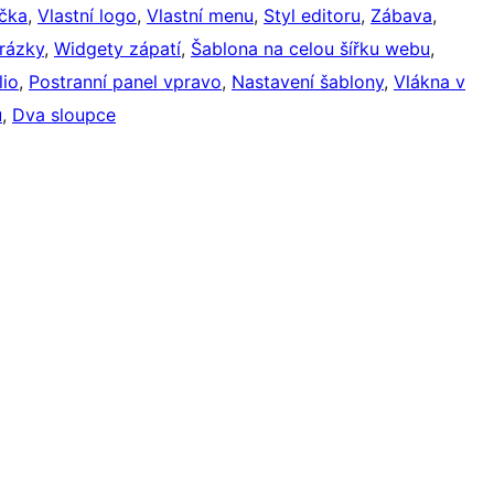
ička
, 
Vlastní logo
, 
Vlastní menu
, 
Styl editoru
, 
Zábava
, 
rázky
, 
Widgety zápatí
, 
Šablona na celou šířku webu
, 
lio
, 
Postranní panel vpravo
, 
Nastavení šablony
, 
Vlákna v
u
, 
Dva sloupce