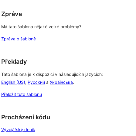
Zpráva
Má tato šablona nějaké velké problémy?
Zpráva o šabloně
Překlady
Tato šablona je k dispozici v následujících jazycích:
English (US)
,
Русский
a
Українська
.
Přeložit tuto šablonu
Procházení kódu
Vývojářský deník