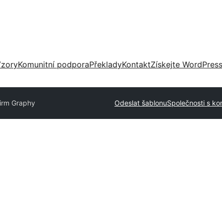
zory
Komunitní podpora
Překlady
Kontakt
Získejte WordPres
irm Graphy
Odeslat šablonu
Společnosti s ko