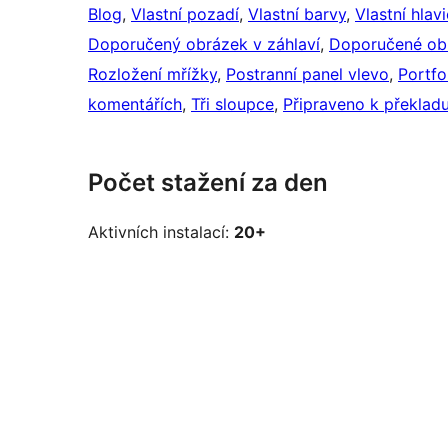
Blog
, 
Vlastní pozadí
, 
Vlastní barvy
, 
Vlastní hlav
Doporučený obrázek v záhlaví
, 
Doporučené ob
Rozložení mřížky
, 
Postranní panel vlevo
, 
Portfo
komentářích
, 
Tři sloupce
, 
Připraveno k překlad
Počet stažení za den
Aktivních instalací:
20+