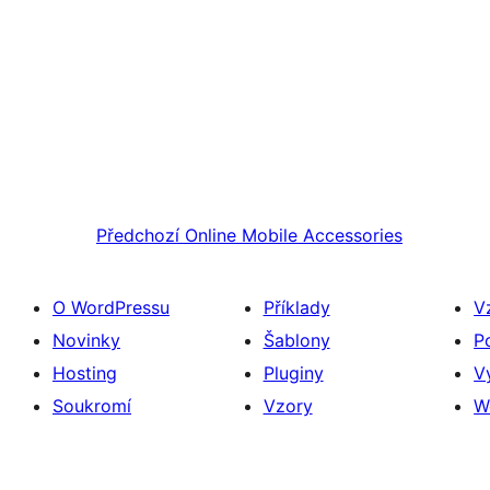
Předchozí
Online Mobile Accessories
O WordPressu
Příklady
V
Novinky
Šablony
P
Hosting
Pluginy
V
Soukromí
Vzory
W