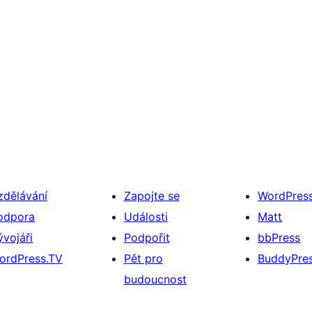
zdělávání
Zapojte se
WordPres
odpora
Události
Matt
ývojáři
Podpořit
bbPress
ordPress.TV
Pět pro
BuddyPre
budoucnost