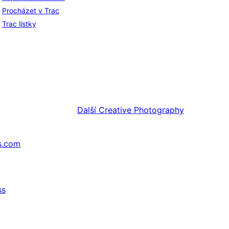
Procházet v Trac
Trac lístky
Další
Creative Photography
s.com
ss