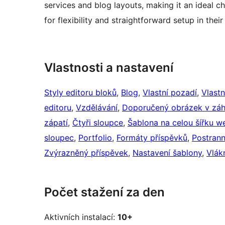
services and blog layouts, making it an ideal c
for flexibility and straightforward setup in the
Vlastnosti a nastavení
Styly editoru bloků
, 
Blog
, 
Vlastní pozadí
, 
Vlastn
editoru
, 
Vzdělávání
, 
Doporučený obrázek v záh
zápatí
, 
Čtyři sloupce
, 
Šablona na celou šířku w
sloupec
, 
Portfolio
, 
Formáty příspěvků
, 
Postrann
Zvýrazněný příspěvek
, 
Nastavení šablony
, 
Vlák
Počet stažení za den
Aktivních instalací:
10+