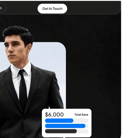
Náhled
Stáhnout
Verze
0.5.5
Poslední aktualizace
3. 8. 2026
Aktivní instalace
10+
Verze WordPressu
5.0
Verze PHP
5.6
Domovská stránka šablony