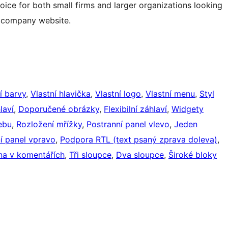
hoice for both small firms and larger organizations looking
ir company website.
í barvy
, 
Vlastní hlavička
, 
Vlastní logo
, 
Vlastní menu
, 
Styl
laví
, 
Doporučené obrázky
, 
Flexibilní záhlaví
, 
Widgety
ebu
, 
Rozložení mřížky
, 
Postranní panel vlevo
, 
Jeden
í panel vpravo
, 
Podpora RTL (text psaný zprava doleva)
, 
na v komentářích
, 
Tři sloupce
, 
Dva sloupce
, 
Široké bloky