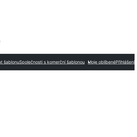
s
t šablonu
Společnosti s komerční šablonou
Moje oblíbené
Přihlášení