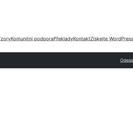
zory
Komunitní podpora
Překlady
Kontakt
Získejte WordPres
Odesla