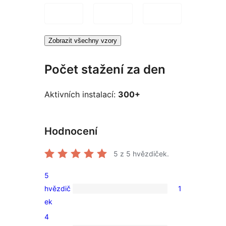
Zobrazit všechny vzory
Počet stažení za den
Aktivních instalací:
300+
Hodnocení
5
z 5 hvězdiček.
5
hvězdič
1
1
ek
5hvězdičkové
4
hodnocení