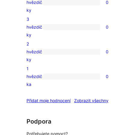
hvězdič
0
0
ky
4hvězdičkové
3
hodnocení
hvězdič
0
0
ky
3hvězdičkové
2
hodnocení
hvězdič
0
0
ky
2hvězdičkové
1
hodnocení
hvězdič
0
0
ka
1hvězdičkové
hodnocení
recenze
Přidat moje hodnocení
Zobrazit všechny
Podpora
Potřebujete pomoct?