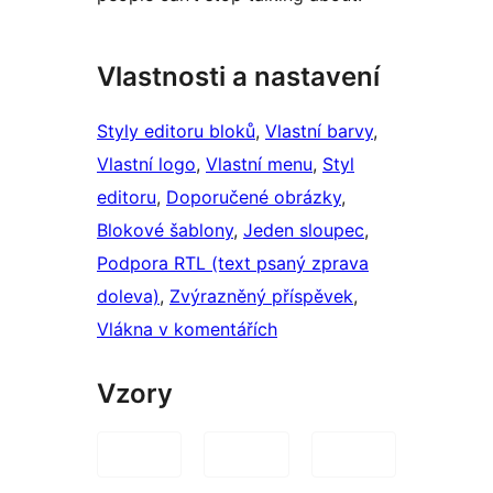
Vlastnosti a nastavení
Styly editoru bloků
, 
Vlastní barvy
, 
Vlastní logo
, 
Vlastní menu
, 
Styl
editoru
, 
Doporučené obrázky
, 
Blokové šablony
, 
Jeden sloupec
, 
Podpora RTL (text psaný zprava
doleva)
, 
Zvýrazněný příspěvek
, 
Vlákna v komentářích
Vzory