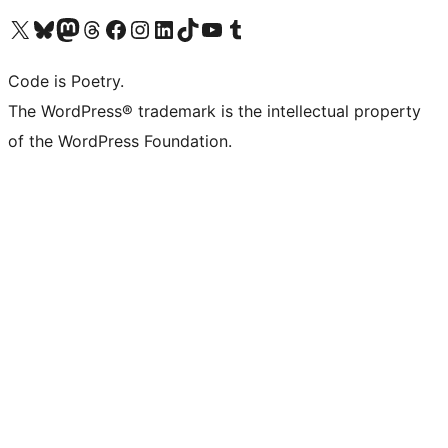
Navštivte náš účet na X (dříve Twitter)
Navštivte náš Bluesky účet
Navštivte náš účet Mastodon
Navštivte náš Threads účet
Navštivte naši stránku na Facebooku
Navštivte náš Instagram účet
Navštivte náš LinkedIn účet
Navštivte náš TikTok účet
Navštivte náš YouTube kanál
Navštivte náš Tumblr účet
Code is Poetry.
The WordPress® trademark is the intellectual property
of the WordPress Foundation.