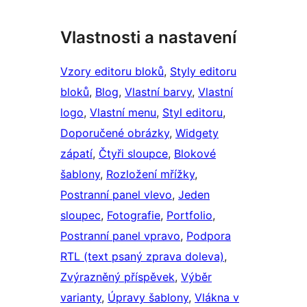
Vlastnosti a nastavení
Vzory editoru bloků
, 
Styly editoru
bloků
, 
Blog
, 
Vlastní barvy
, 
Vlastní
logo
, 
Vlastní menu
, 
Styl editoru
, 
Doporučené obrázky
, 
Widgety
zápatí
, 
Čtyři sloupce
, 
Blokové
šablony
, 
Rozložení mřížky
, 
Postranní panel vlevo
, 
Jeden
sloupec
, 
Fotografie
, 
Portfolio
, 
Postranní panel vpravo
, 
Podpora
RTL (text psaný zprava doleva)
, 
Zvýrazněný příspěvek
, 
Výběr
varianty
, 
Úpravy šablony
, 
Vlákna v