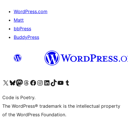
WordPress.com
Matt
bbPress
BuddyPress
Navštivte náš účet na X (dříve Twitter)
Navštivte náš Bluesky účet
Navštivte náš účet Mastodon
Navštivte náš Threads účet
Navštivte naši stránku na Facebooku
Navštivte náš Instagram účet
Navštivte náš LinkedIn účet
Navštivte náš TikTok účet
Navštivte náš YouTube kanál
Navštivte náš Tumblr účet
Code is Poetry.
The WordPress® trademark is the intellectual property
of the WordPress Foundation.