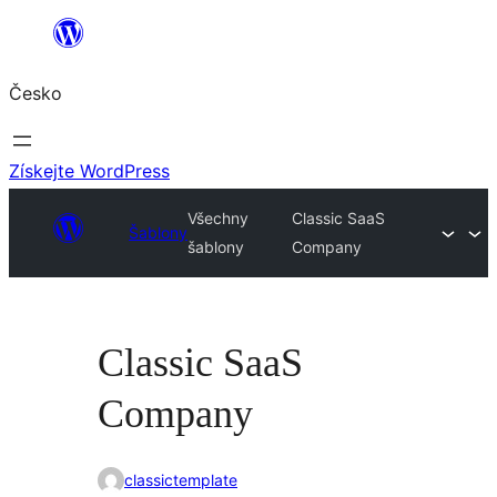
Přeskočit
na
Česko
obsah
Získejte WordPress
Všechny
Classic SaaS
Šablony
šablony
Company
Classic SaaS
Company
classictemplate