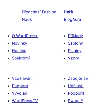
Předchozí
Fashion
Další
Nook
BlogAura
O WordPressu
Příklady
Novinky
Šablony
Hosting
Pluginy
Soukromí
Vzory
Vzdělávání
Zapojte se
Podpora
Události
Vývojáři
Podpořit
WordPress.TV
Swag
↗