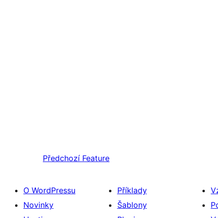
Předchozí
Feature
O WordPressu
Příklady
V
Novinky
Šablony
P