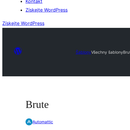
Kontakt
Získejte WordPress
Získejte WordPress
Šablony
Všechny šablony
Bru
Brute
Automattic