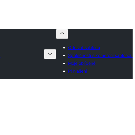
Odeslat šablonu
u
Společnosti s komerční šablonou
Moje oblíbené
Přihlášení