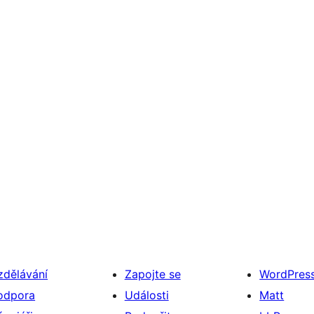
zdělávání
Zapojte se
WordPres
odpora
Události
Matt