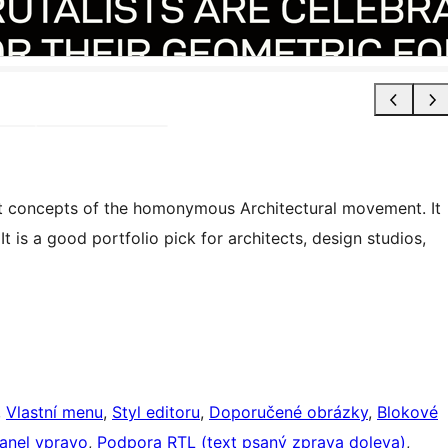
ist concepts of the homonymous Architectural movement. It
 It is a good portfolio pick for architects, design studios,
, 
Vlastní menu
, 
Styl editoru
, 
Doporučené obrázky
, 
Blokové
panel vpravo
, 
Podpora RTL (text psaný zprava doleva)
, 