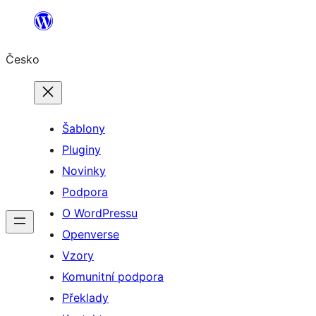
Přeskočit
na
Česko
obsah
Šablony
Pluginy
Novinky
Podpora
O WordPressu
Openverse
Vzory
Komunitní podpora
Překlady