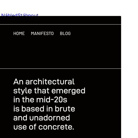
Náhled
Stáhnout
Verze
1.0
Poslední aktualizace
15. 9. 2024
Aktivní instalace
400+
Verze WordPressu
5.8
Verze PHP
5.7
Domovská stránka šablony