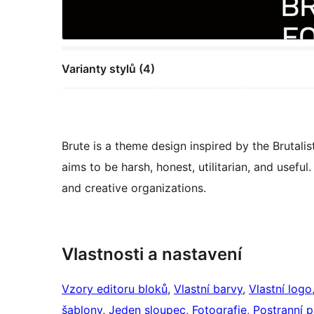
Varianty stylů (4)
Brute is a theme design inspired by the Brutal
aims to be harsh, honest, utilitarian, and useful.
and creative organizations.
Vlastnosti a nastavení
Vzory editoru bloků
, 
Vlastní barvy
, 
Vlastní logo
šablony
, 
Jeden sloupec
, 
Fotografie
, 
Postranní 