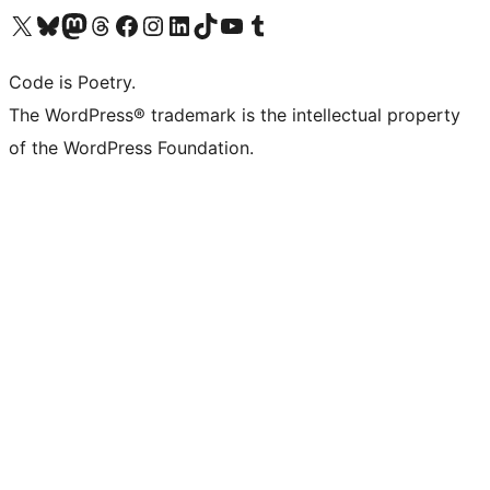
Navštivte náš účet na X (dříve Twitter)
Navštivte náš Bluesky účet
Navštivte náš účet Mastodon
Navštivte náš Threads účet
Navštivte naši stránku na Facebooku
Navštivte náš Instagram účet
Navštivte náš LinkedIn účet
Navštivte náš TikTok účet
Navštivte náš YouTube kanál
Navštivte náš Tumblr účet
Code is Poetry.
The WordPress® trademark is the intellectual property
of the WordPress Foundation.