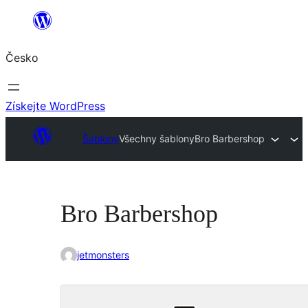
Přeskočit
na
Česko
obsah
Získejte WordPress
Šablony
Všechny šablony
Bro Barbershop
Bro Barbershop
jetmonsters