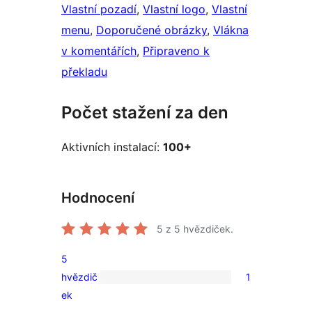
Vlastní pozadí
, 
Vlastní logo
, 
Vlastní
menu
, 
Doporučené obrázky
, 
Vlákna
v komentářích
, 
Připraveno k
překladu
Počet stažení za den
Aktivních instalací:
100+
Hodnocení
5
z 5 hvězdiček.
5
hvězdič
1
1
ek
5hvězdičkové