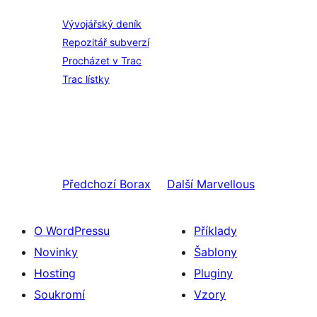
Vývojářský deník
Repozitář subverzí
Procházet v Trac
Trac lístky
Předchozí
Borax
Další
Marvellous
O WordPressu
Příklady
Novinky
Šablony
Hosting
Pluginy
Soukromí
Vzory