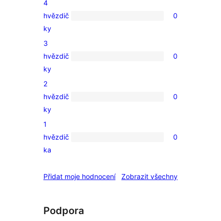
4
hodnocení
hvězdič
0
0
ky
4hvězdičkové
3
hodnocení
hvězdič
0
0
ky
3hvězdičkové
2
hodnocení
hvězdič
0
0
ky
2hvězdičkové
1
hodnocení
hvězdič
0
0
ka
1hvězdičkové
hodnocení
recenze
Přidat moje hodnocení
Zobrazit všechny
Podpora