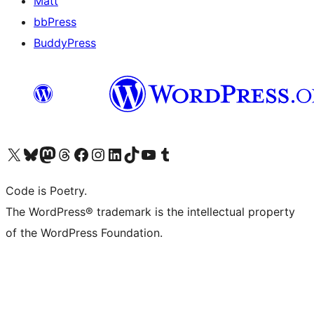
Matt
bbPress
BuddyPress
Navštivte náš účet na X (dříve Twitter)
Navštivte náš Bluesky účet
Navštivte náš účet Mastodon
Navštivte náš Threads účet
Navštivte naši stránku na Facebooku
Navštivte náš Instagram účet
Navštivte náš LinkedIn účet
Navštivte náš TikTok účet
Navštivte náš YouTube kanál
Navštivte náš Tumblr účet
Code is Poetry.
The WordPress® trademark is the intellectual property
of the WordPress Foundation.