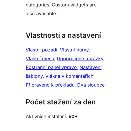
categories. Custom widgets are
also available.
Vlastnosti a nastavení
Vlastní pozadí
, 
Vlastní barvy
, 
Vlastní menu
, 
Doporučené obrázky
, 
Postranní panel vpravo
, 
Nastavení
šablony
, 
Vlákna v komentářích
, 
Připraveno k překladu
, 
Dva sloupce
Počet stažení za den
Aktivních instalací:
50+