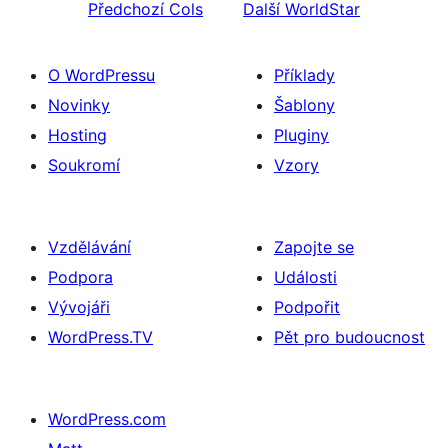
Předchozí
Cols
Další
WorldStar
O WordPressu
Příklady
Novinky
Šablony
Hosting
Pluginy
Soukromí
Vzory
Vzdělávání
Zapojte se
Podpora
Události
Vývojáři
Podpořit
WordPress.TV
Pět pro budoucnost
WordPress.com