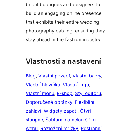
bridal boutiques and designers to
build an engaging online presence
that exhibits their entire wedding
photography catalog, ensuring they
stay ahead in the fashion industry.
Vlastnosti a nastavení
Blog
, 
Vlastní pozadí
, 
Vlastní barvy
, 
Vlastní hlavička
, 
Vlastní logo
, 
Vlastní menu
, 
E-shop
, 
Styl editoru
, 
Doporučené obrázky
, 
Flexibilní
záhlaví
, 
Widgety zápatí
, 
Čtyři
sloupce
, 
Šablona na celou šířku
webu
, 
Rozložení mřížky
, 
Postranní