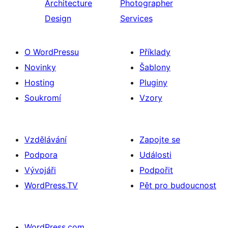
Architecture
Photographer
Design
Services
O WordPressu
Příklady
Novinky
Šablony
Hosting
Pluginy
Soukromí
Vzory
Vzdělávání
Zapojte se
Podpora
Události
Vývojáři
Podpořit
WordPress.TV
Pět pro budoucnost
WordPress.com