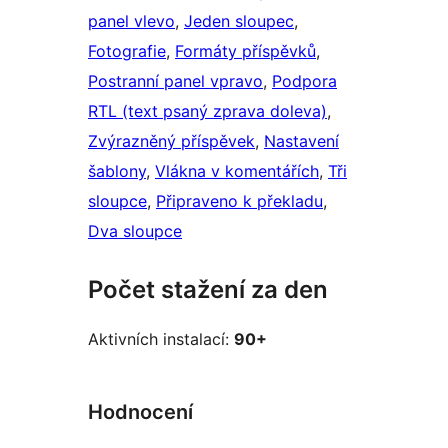
panel vlevo
, 
Jeden sloupec
, 
Fotografie
, 
Formáty příspěvků
, 
Postranní panel vpravo
, 
Podpora
RTL (text psaný zprava doleva)
, 
Zvýrazněný příspěvek
, 
Nastavení
šablony
, 
Vlákna v komentářích
, 
Tři
sloupce
, 
Připraveno k překladu
, 
Dva sloupce
Počet stažení za den
Aktivních instalací:
90+
Hodnocení