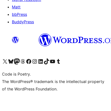
Matt
bbPress
BuddyPress
Navštivte náš účet na X (dříve Twitter)
Navštivte náš Bluesky účet
Navštivte náš účet Mastodon
Navštivte náš Threads účet
Navštivte naši stránku na Facebooku
Navštivte náš Instagram účet
Navštivte náš LinkedIn účet
Navštivte náš TikTok účet
Navštivte náš YouTube kanál
Navštivte náš Tumblr účet
Code is Poetry.
The WordPress® trademark is the intellectual property
of the WordPress Foundation.