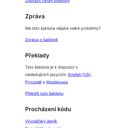
Zobrazit fórum podpory
Zpráva
Má tato šablona nějaké velké problémy?
Zpráva o šabloně
Překlady
Tato šablona je k dispozici v
následujících jazycích:
English (US)
,
Русский
a
Українська
.
Přeložit tuto šablonu
Procházení kódu
Vývojářský deník