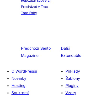
Repozitář subverzí
Procházet v Trac
Trac lístky
Předchozí
Sento
Další
Magazine
Extendable
O WordPressu
Příklady
Novinky
Šablony
Hosting
Pluginy
Soukromí
Vzory