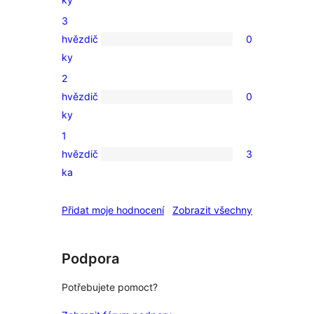
4hvězdičkové
3
hodnocení
hvězdič
0
0
ky
3hvězdičkové
2
hodnocení
hvězdič
0
0
ky
2hvězdičkové
1
hodnocení
hvězdič
3
3
ka
1hvězdičkové
hodnocení
recenze
Přidat moje hodnocení
Zobrazit všechny
Podpora
Potřebujete pomoct?