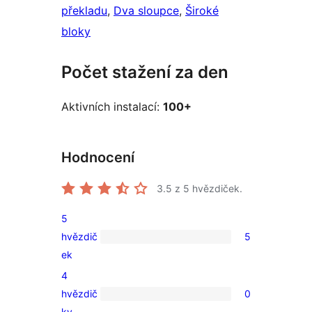
překladu
, 
Dva sloupce
, 
Široké
bloky
Počet stažení za den
Aktivních instalací:
100+
Hodnocení
3.5
z 5 hvězdiček.
5
hvězdič
5
5
ek
5hvězdičkové
4
hodnocení
hvězdič
0
0
ky