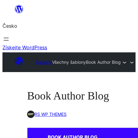
Přeskočit
na
Česko
obsah
Získejte WordPress
Šablony
Všechny šablony
Book Author Blog
Book Author Blog
RS WP THEMES