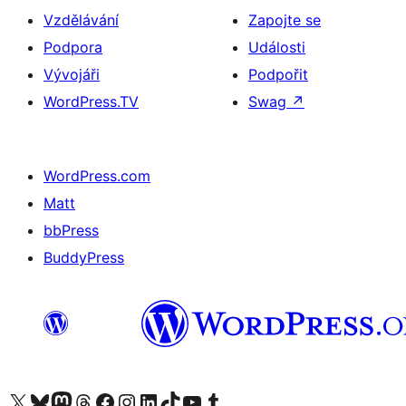
Vzdělávání
Zapojte se
Podpora
Události
Vývojáři
Podpořit
WordPress.TV
Swag
↗
WordPress.com
Matt
bbPress
BuddyPress
Navštivte náš účet na X (dříve Twitter)
Navštivte náš Bluesky účet
Navštivte náš účet Mastodon
Navštivte náš Threads účet
Navštivte naši stránku na Facebooku
Navštivte náš Instagram účet
Navštivte náš LinkedIn účet
Navštivte náš TikTok účet
Navštivte náš YouTube kanál
Navštivte náš Tumblr účet