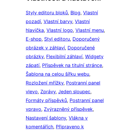
Styly editoru bloků
, 
Blog
, 
Vlastní
pozadí
, 
Vlastní barvy
, 
Vlastní
hlavička
, 
Vlastní logo
, 
Vlastní menu
, 
E-shop
, 
Styl editoru
, 
Doporučený
obrázek v záhlaví
, 
Doporučené
obrázky
, 
Flexibilní záhlaví
, 
Widgety
zápatí
, 
Příspěvek na titulní stránce
, 
Šablona na celou šířku webu
, 
Rozložení mřížky
, 
Postranní panel
vlevo
, 
Zprávy
, 
Jeden sloupec
, 
Formáty příspěvků
, 
Postranní panel
vpravo
, 
Zvýrazněný příspěvek
, 
Nastavení šablony
, 
Vlákna v
komentářích
, 
Připraveno k