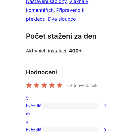
Nastavení šablony
, 
Vlákna v
komentářích
, 
Připraveno k
překladu
, 
Dva sloupce
Počet stažení za den
Aktivních instalací:
400+
Hodnocení
5
z 5 hvězdiček.
5
hvězdič
1
1
ek
5hvězdičkové
4
hodnocení
hvězdič
0