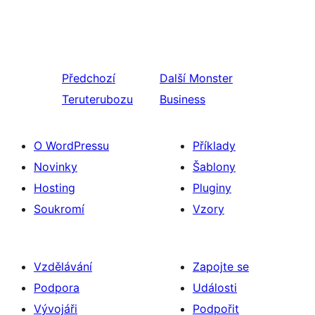
Předchozí
Další
Monster
Teruterubozu
Business
O WordPressu
Příklady
Novinky
Šablony
Hosting
Pluginy
Soukromí
Vzory
Vzdělávání
Zapojte se
Podpora
Události
Vývojáři
Podpořit