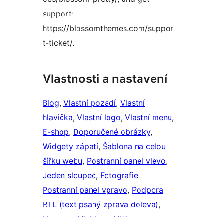
support:
https://blossomthemes.com/suppor
t-ticket/.
Vlastnosti a nastavení
Blog
, 
Vlastní pozadí
, 
Vlastní
hlavička
, 
Vlastní logo
, 
Vlastní menu
, 
E-shop
, 
Doporučené obrázky
, 
Widgety zápatí
, 
Šablona na celou
šířku webu
, 
Postranní panel vlevo
, 
Jeden sloupec
, 
Fotografie
, 
Postranní panel vpravo
, 
Podpora
RTL (text psaný zprava doleva)
, 