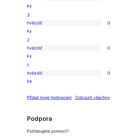
0
ky
4hvězdičkové
3
hodnocení
hvězdič
0
0
ky
3hvězdičkové
2
hodnocení
hvězdič
0
0
ky
2hvězdičkové
1
hodnocení
hvězdič
0
0
ka
1hvězdičkové
hodnocení
recenze
Přidat moje hodnocení
Zobrazit všechny
Podpora
Potřebujete pomoct?