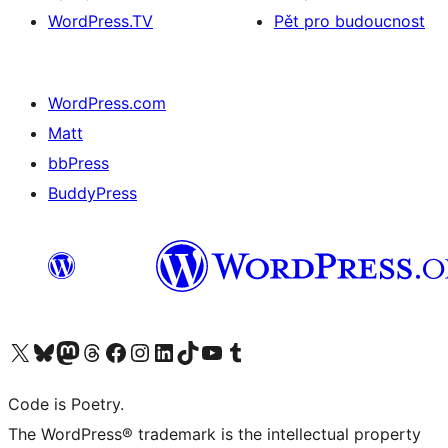
WordPress.TV
Pět pro budoucnost
WordPress.com
Matt
bbPress
BuddyPress
Navštivte náš účet na X (dříve Twitter)
Navštivte náš Bluesky účet
Navštivte náš účet Mastodon
Navštivte náš Threads účet
Navštivte naši stránku na Facebooku
Navštivte náš Instagram účet
Navštivte náš LinkedIn účet
Navštivte náš TikTok účet
Navštivte náš YouTube kanál
Navštivte náš Tumblr účet
Code is Poetry.
The WordPress® trademark is the intellectual property