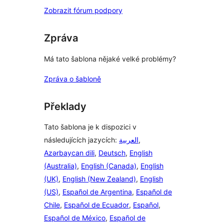
Zobrazit fórum podpory
Zpráva
Má tato šablona nějaké velké problémy?
Zpráva o šabloně
Překlady
Tato šablona je k dispozici v
následujících jazycích:
العربية
,
Azərbaycan dili
,
Deutsch
,
English
(Australia)
,
English (Canada)
,
English
(UK)
,
English (New Zealand)
,
English
(US)
,
Español de Argentina
,
Español de
Chile
,
Español de Ecuador
,
Español
,
Español de México
,
Español de