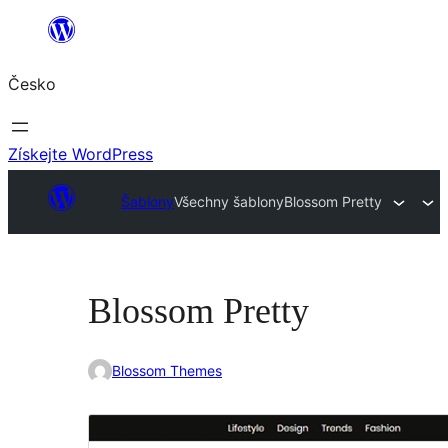
Přeskočit
na
Česko
obsah
Získejte WordPress
Šablony
Všechny šablony
Blossom Pretty
Blossom Pretty
Blossom Themes