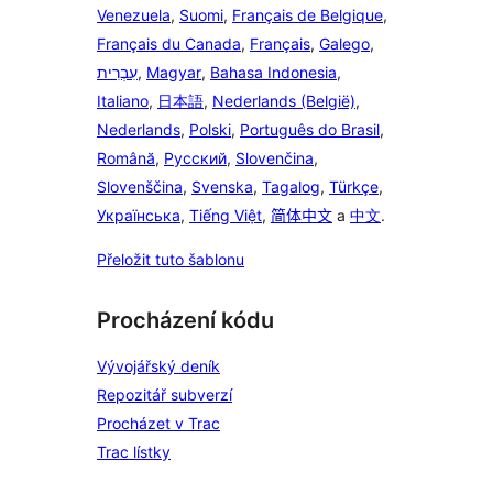
Venezuela
,
Suomi
,
Français de Belgique
,
Français du Canada
,
Français
,
Galego
,
עִבְרִית
,
Magyar
,
Bahasa Indonesia
,
Italiano
,
日本語
,
Nederlands (België)
,
Nederlands
,
Polski
,
Português do Brasil
,
Română
,
Русский
,
Slovenčina
,
Slovenščina
,
Svenska
,
Tagalog
,
Türkçe
,
Українська
,
Tiếng Việt
,
简体中文
a
中文
.
Přeložit tuto šablonu
Procházení kódu
Vývojářský deník
Repozitář subverzí
Procházet v Trac
Trac lístky