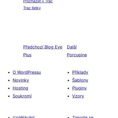
Procházet v Trac
Trac lístky
Předchozí
Blog Eye
Další
Plus
Porcupine
O WordPressu
Příklady
Novinky
Šablony
Hosting
Pluginy
Soukromí
Vzory
Vzdělávání
Zapojte se