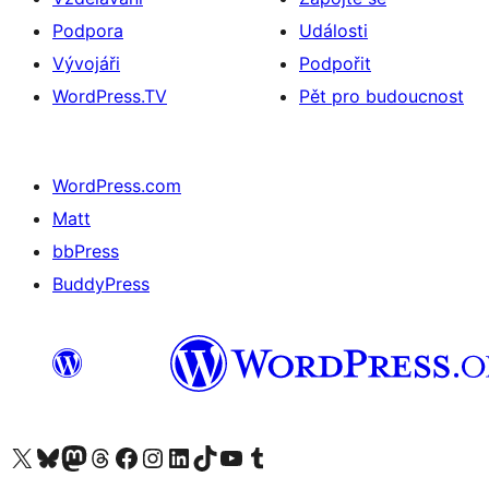
Podpora
Události
Vývojáři
Podpořit
WordPress.TV
Pět pro budoucnost
WordPress.com
Matt
bbPress
BuddyPress
Navštivte náš účet na X (dříve Twitter)
Navštivte náš Bluesky účet
Navštivte náš účet Mastodon
Navštivte náš Threads účet
Navštivte naši stránku na Facebooku
Navštivte náš Instagram účet
Navštivte náš LinkedIn účet
Navštivte náš TikTok účet
Navštivte náš YouTube kanál
Navštivte náš Tumblr účet