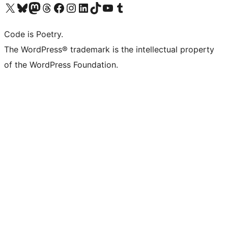
Navštivte náš účet na X (dříve Twitter)
Navštivte náš Bluesky účet
Navštivte náš účet Mastodon
Navštivte náš Threads účet
Navštivte naši stránku na Facebooku
Navštivte náš Instagram účet
Navštivte náš LinkedIn účet
Navštivte náš TikTok účet
Navštivte náš YouTube kanál
Navštivte náš Tumblr účet
Code is Poetry.
The WordPress® trademark is the intellectual property
of the WordPress Foundation.