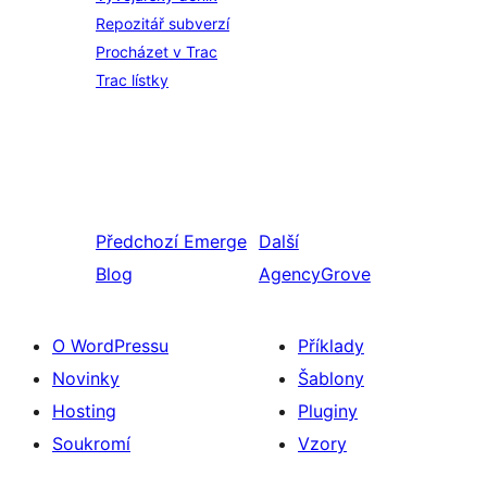
Repozitář subverzí
Procházet v Trac
Trac lístky
Předchozí
Emerge
Další
Blog
AgencyGrove
O WordPressu
Příklady
Novinky
Šablony
Hosting
Pluginy
Soukromí
Vzory