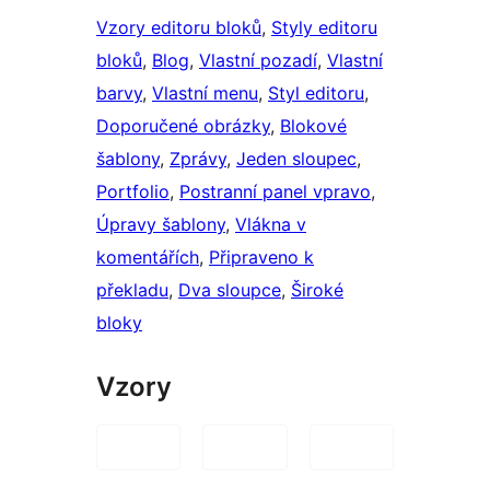
Vzory editoru bloků
, 
Styly editoru
bloků
, 
Blog
, 
Vlastní pozadí
, 
Vlastní
barvy
, 
Vlastní menu
, 
Styl editoru
, 
Doporučené obrázky
, 
Blokové
šablony
, 
Zprávy
, 
Jeden sloupec
, 
Portfolio
, 
Postranní panel vpravo
, 
Úpravy šablony
, 
Vlákna v
komentářích
, 
Připraveno k
překladu
, 
Dva sloupce
, 
Široké
bloky
Vzory