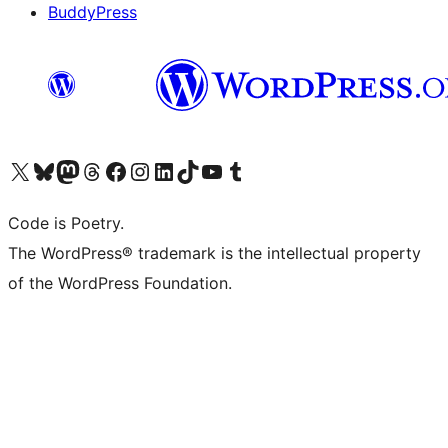
BuddyPress
Navštivte náš účet na X (dříve Twitter)
Navštivte náš Bluesky účet
Navštivte náš účet Mastodon
Navštivte náš Threads účet
Navštivte naši stránku na Facebooku
Navštivte náš Instagram účet
Navštivte náš LinkedIn účet
Navštivte náš TikTok účet
Navštivte náš YouTube kanál
Navštivte náš Tumblr účet
Code is Poetry.
The WordPress® trademark is the intellectual property
of the WordPress Foundation.