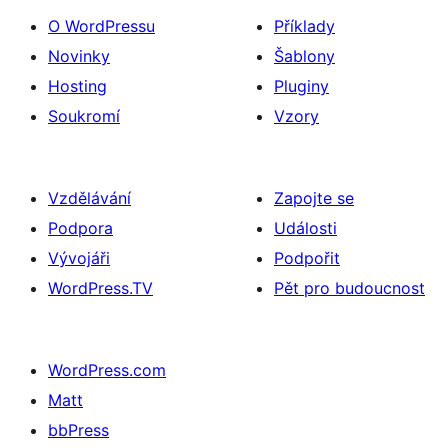
O WordPressu
Příklady
Novinky
Šablony
Hosting
Pluginy
Soukromí
Vzory
Vzdělávání
Zapojte se
Podpora
Události
Vývojáři
Podpořit
WordPress.TV
Pět pro budoucnost
WordPress.com
Matt
bbPress