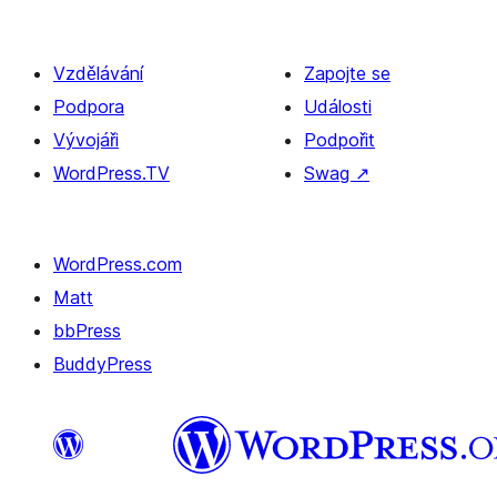
Vzdělávání
Zapojte se
Podpora
Události
Vývojáři
Podpořit
WordPress.TV
Swag
↗
WordPress.com
Matt
bbPress
BuddyPress