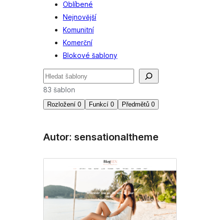
Oblíbené
Nejnovější
Komunitní
Komerční
Blokové šablony
Hledat
83 šablon
Rozložení
0
Funkcí
0
Předmětů
0
Autor: sensationaltheme