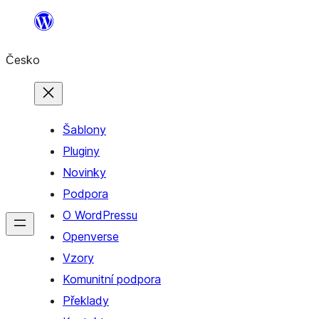
Přeskočit
na
Česko
obsah
Šablony
Pluginy
Novinky
Podpora
O WordPressu
Openverse
Vzory
Komunitní podpora
Překlady