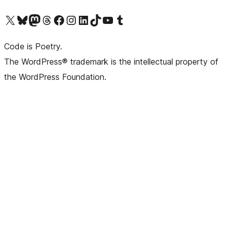
Navštivte náš účet na X (dříve Twitter)
Navštivte náš Bluesky účet
Navštivte náš účet Mastodon
Navštivte náš Threads účet
Navštivte naši stránku na Facebooku
Navštivte náš Instagram účet
Navštivte náš LinkedIn účet
Navštivte náš TikTok účet
Navštivte náš YouTube kanál
Navštivte náš Tumblr účet
Code is Poetry.
The WordPress® trademark is the intellectual property of
the WordPress Foundation.