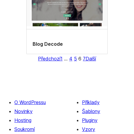
Blog Decode
Předchozí
1
…
4
5
6
7
Další
O WordPressu
Příklady
Novinky
Šablony
Hosting
Pluginy
Soukromí
Vzory