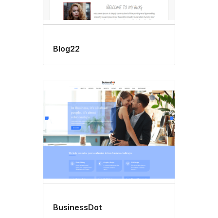
Blog22
BusinessDot