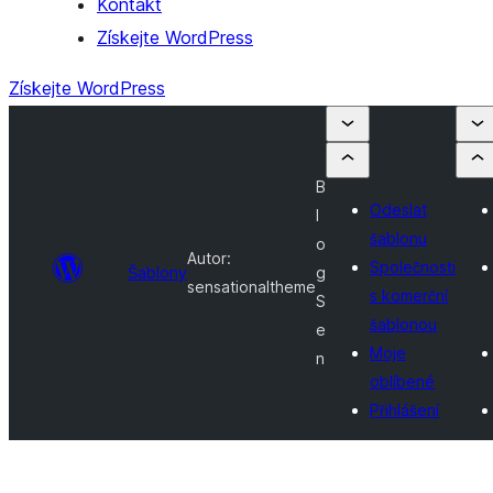
Kontakt
Získejte WordPress
Získejte WordPress
B
Odeslat
l
šablonu
o
Autor:
Společnosti
Šablony
g
sensationaltheme
s komerční
S
šablonou
e
Moje
n
oblíbené
Přihlášení