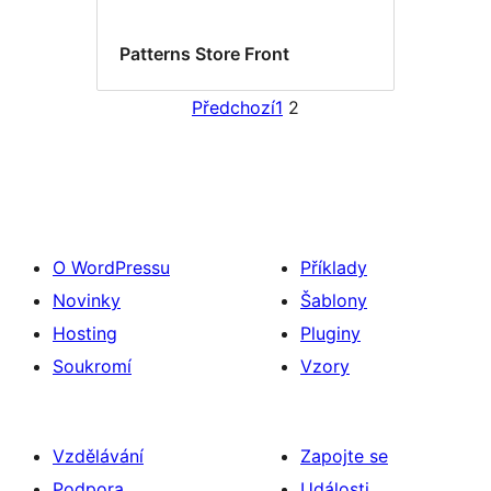
Patterns Store Front
Předchozí
1
2
O WordPressu
Příklady
Novinky
Šablony
Hosting
Pluginy
Soukromí
Vzory
Vzdělávání
Zapojte se
Podpora
Události