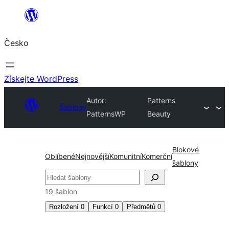
Přeskočit
na
Česko
obsah
Získejte WordPress
Autor:
Patterns
Šablony
PatternsWP
Beauty
Blokové
Oblíbené
Nejnovější
Komunitní
Komerční
šablony
Hledat
19 šablon
Rozložení
0
Funkcí
0
Předmětů
0