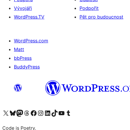
Vývojáři
Podpořit
WordPress.TV
Pět pro budoucnost
WordPress.com
Matt
bbPress
BuddyPress
Navštivte náš účet na X (dříve Twitter)
Navštivte náš Bluesky účet
Navštivte náš účet Mastodon
Navštivte náš Threads účet
Navštivte naši stránku na Facebooku
Navštivte náš Instagram účet
Navštivte náš LinkedIn účet
Navštivte náš TikTok účet
Navštivte náš YouTube kanál
Navštivte náš Tumblr účet
Code is Poetry.