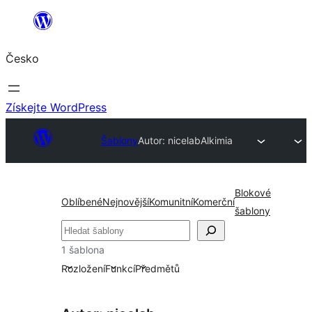
Přeskočit
na
Česko
obsah
Získejte WordPress
Šablony
Autor: nicelab
Alkimia
Blokové
Oblíbené
Nejnovější
Komunitní
Komerční
šablony
Hledat
1 šablona
Rozložení
Funkcí
Předmětů