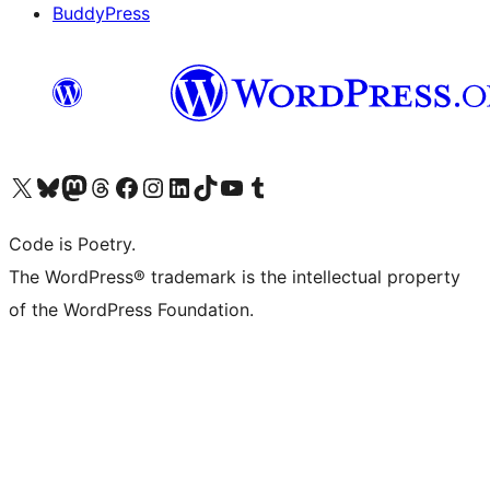
BuddyPress
Navštivte náš účet na X (dříve Twitter)
Navštivte náš Bluesky účet
Navštivte náš účet Mastodon
Navštivte náš Threads účet
Navštivte naši stránku na Facebooku
Navštivte náš Instagram účet
Navštivte náš LinkedIn účet
Navštivte náš TikTok účet
Navštivte náš YouTube kanál
Navštivte náš Tumblr účet
Code is Poetry.
The WordPress® trademark is the intellectual property
of the WordPress Foundation.