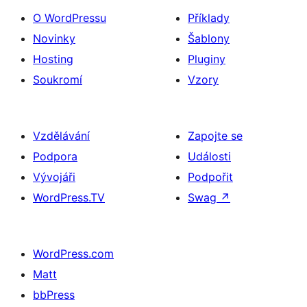
O WordPressu
Příklady
Novinky
Šablony
Hosting
Pluginy
Soukromí
Vzory
Vzdělávání
Zapojte se
Podpora
Události
Vývojáři
Podpořit
WordPress.TV
Swag
↗
WordPress.com
Matt
bbPress