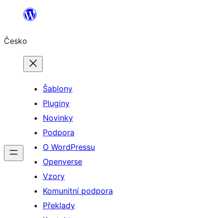
Přeskočit
na
Česko
obsah
Šablony
Pluginy
Novinky
Podpora
O WordPressu
Openverse
Vzory
Komunitní podpora
Překlady