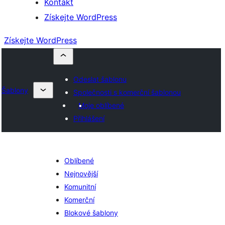
Kontakt
Získejte WordPress
Získejte WordPress
Odeslat šablonu
Šablony
Společnosti s komerční šablonou
Moje oblíbené
Přihlášení
Oblíbené
Nejnovější
Komunitní
Komerční
Blokové šablony