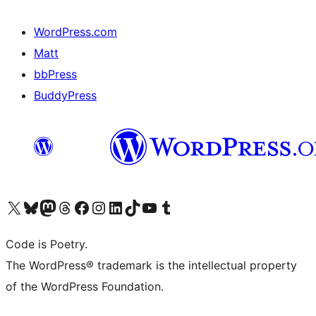
WordPress.com
Matt
bbPress
BuddyPress
Navštivte náš účet na X (dříve Twitter)
Navštivte náš Bluesky účet
Navštivte náš účet Mastodon
Navštivte náš Threads účet
Navštivte naši stránku na Facebooku
Navštivte náš Instagram účet
Navštivte náš LinkedIn účet
Navštivte náš TikTok účet
Navštivte náš YouTube kanál
Navštivte náš Tumblr účet
Code is Poetry.
The WordPress® trademark is the intellectual property
of the WordPress Foundation.