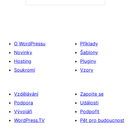
O WordPressu
Příklady
Novinky
Šablony
Hosting
Pluginy
Soukromí
Vzory
Vzdělávání
Zapojte se
Podpora
Události
Vývojáři
Podpořit
WordPress.TV
Pět pro budoucnost