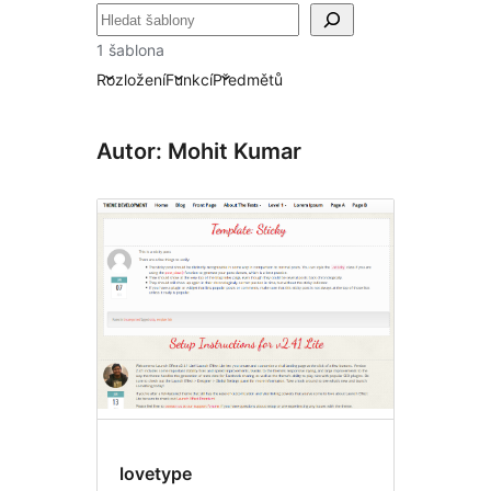
Hledat
1 šablona
Rozložení
Funkcí
Předmětů
Autor: Mohit Kumar
lovetype