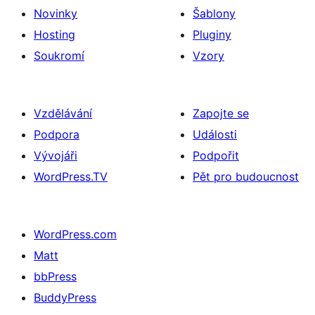
Novinky
Šablony
Hosting
Pluginy
Soukromí
Vzory
Vzdělávání
Zapojte se
Podpora
Události
Vývojáři
Podpořit
WordPress.TV
Pět pro budoucnost
WordPress.com
Matt
bbPress
BuddyPress