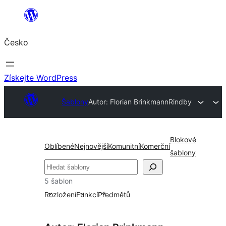
Přeskočit
na
Česko
obsah
Získejte WordPress
Šablony
Autor: Florian Brinkmann
Rindby
Blokové
Oblíbené
Nejnovější
Komunitní
Komerční
šablony
Hledat
5 šablon
Rozložení
Funkcí
Předmětů