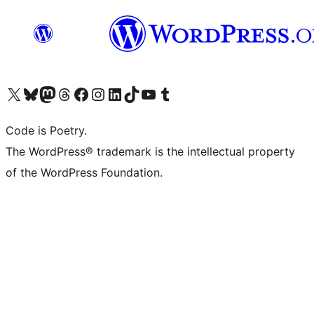
Navštivte náš účet na X (dříve Twitter)
Navštivte náš Bluesky účet
Navštivte náš účet Mastodon
Navštivte náš Threads účet
Navštivte naši stránku na Facebooku
Navštivte náš Instagram účet
Navštivte náš LinkedIn účet
Navštivte náš TikTok účet
Navštivte náš YouTube kanál
Navštivte náš Tumblr účet
Code is Poetry.
The WordPress® trademark is the intellectual property
of the WordPress Foundation.