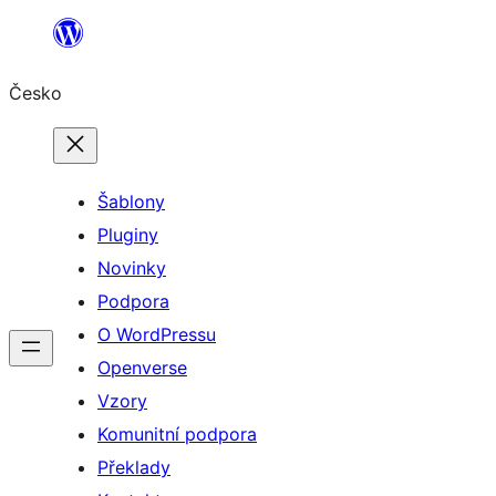
Přeskočit
na
Česko
obsah
Šablony
Pluginy
Novinky
Podpora
O WordPressu
Openverse
Vzory
Komunitní podpora
Překlady