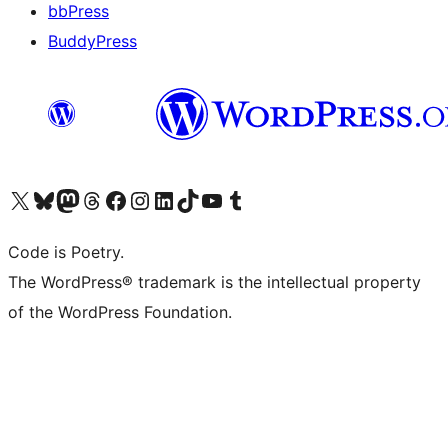
bbPress
BuddyPress
Navštivte náš účet na X (dříve Twitter)
Navštivte náš Bluesky účet
Navštivte náš účet Mastodon
Navštivte náš Threads účet
Navštivte naši stránku na Facebooku
Navštivte náš Instagram účet
Navštivte náš LinkedIn účet
Navštivte náš TikTok účet
Navštivte náš YouTube kanál
Navštivte náš Tumblr účet
Code is Poetry.
The WordPress® trademark is the intellectual property
of the WordPress Foundation.