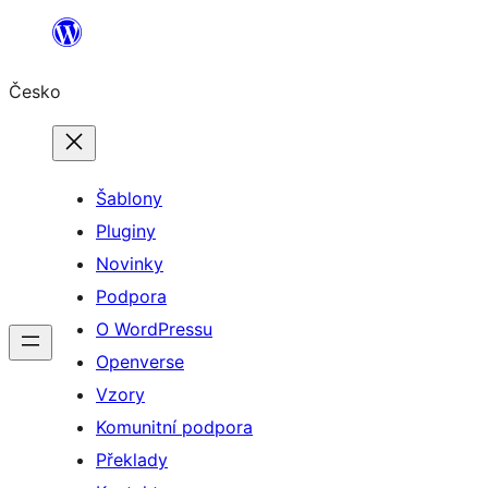
Přeskočit
na
Česko
obsah
Šablony
Pluginy
Novinky
Podpora
O WordPressu
Openverse
Vzory
Komunitní podpora
Překlady