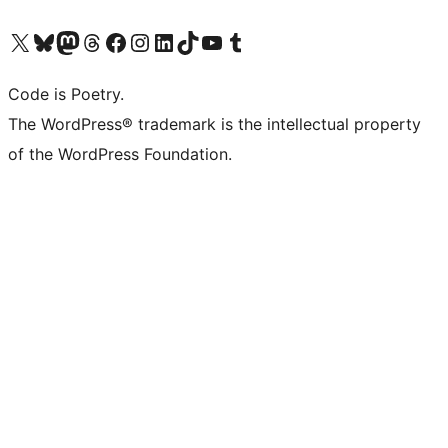
Navštivte náš účet na X (dříve Twitter)
Navštivte náš Bluesky účet
Navštivte náš účet Mastodon
Navštivte náš Threads účet
Navštivte naši stránku na Facebooku
Navštivte náš Instagram účet
Navštivte náš LinkedIn účet
Navštivte náš TikTok účet
Navštivte náš YouTube kanál
Navštivte náš Tumblr účet
Code is Poetry.
The WordPress® trademark is the intellectual property
of the WordPress Foundation.