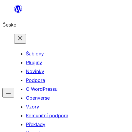
Přeskočit
na
Česko
obsah
Šablony
Pluginy
Novinky
Podpora
O WordPressu
Openverse
Vzory
Komunitní podpora
Překlady