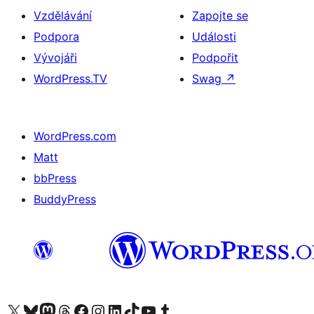
Vzdělávání
Zapojte se
Podpora
Události
Vývojáři
Podpořit
WordPress.TV
Swag
↗
WordPress.com
Matt
bbPress
BuddyPress
Navštivte náš účet na X (dříve Twitter)
Navštivte náš Bluesky účet
Navštivte náš účet Mastodon
Navštivte náš Threads účet
Navštivte naši stránku na Facebooku
Navštivte náš Instagram účet
Navštivte náš LinkedIn účet
Navštivte náš TikTok účet
Navštivte náš YouTube kanál
Navštivte náš Tumblr účet