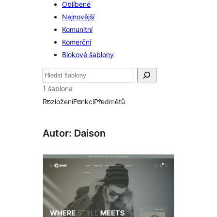
Oblíbené
Nejnovější
Komunitní
Komerční
Blokové šablony
Hledat
1 šablona
Rozložení
Funkcí
Předmětů
Autor: Daison