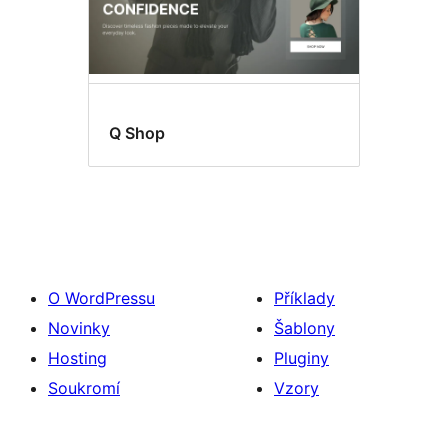
Q Shop
O WordPressu
Příklady
Novinky
Šablony
Hosting
Pluginy
Soukromí
Vzory