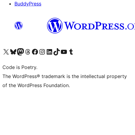
BuddyPress
Navštivte náš účet na X (dříve Twitter)
Navštivte náš Bluesky účet
Navštivte náš účet Mastodon
Navštivte náš Threads účet
Navštivte naši stránku na Facebooku
Navštivte náš Instagram účet
Navštivte náš LinkedIn účet
Navštivte náš TikTok účet
Navštivte náš YouTube kanál
Navštivte náš Tumblr účet
Code is Poetry.
The WordPress® trademark is the intellectual property
of the WordPress Foundation.