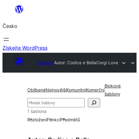
Přeskočit
na
Česko
obsah
Získejte WordPress
Šablony
Autor: Codice e Bella
Corgi Love
Blokové
Oblíbené
Nejnovější
Komunitní
Komerční
šablony
Hledat
1 šablona
Rozložení
Funkcí
Předmětů