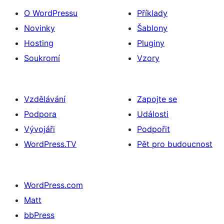
O WordPressu
Příklady
Novinky
Šablony
Hosting
Pluginy
Soukromí
Vzory
Vzdělávání
Zapojte se
Podpora
Události
Vývojáři
Podpořit
WordPress.TV
Pět pro budoucnost
WordPress.com
Matt
bbPress