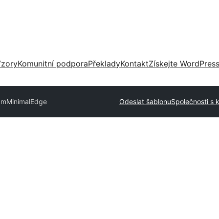
zory
Komunitní podpora
Překlady
Kontakt
Získejte WordPres
am
MinimalEdge
Odeslat šablonu
Společnosti s 