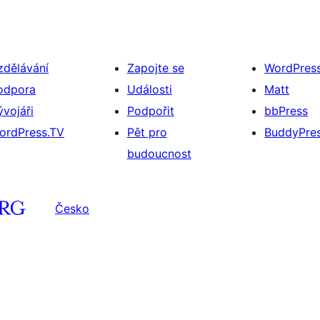
zdělávání
Zapojte se
WordPres
odpora
Události
Matt
ývojáři
Podpořit
bbPress
ordPress.TV
Pět pro
BuddyPre
budoucnost
Česko