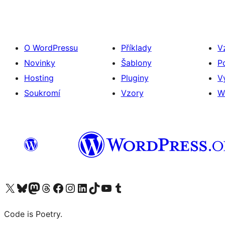
O WordPressu
Příklady
V
Novinky
Šablony
P
Hosting
Pluginy
V
Soukromí
Vzory
W
Navštivte náš účet na X (dříve Twitter)
Navštivte náš Bluesky účet
Navštivte náš účet Mastodon
Navštivte náš Threads účet
Navštivte naši stránku na Facebooku
Navštivte náš Instagram účet
Navštivte náš LinkedIn účet
Navštivte náš TikTok účet
Navštivte náš YouTube kanál
Navštivte náš Tumblr účet
Code is Poetry.