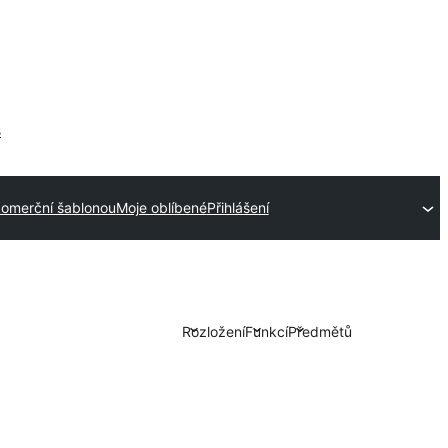
s
komerční šablonou
Moje oblíbené
Přihlášení
Rozložení
Funkcí
Předmětů