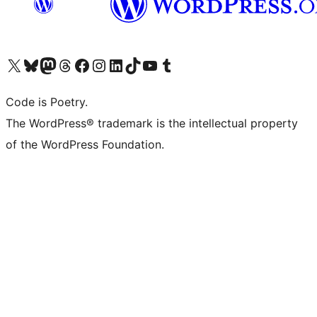
Navštivte náš účet na X (dříve Twitter)
Navštivte náš Bluesky účet
Navštivte náš účet Mastodon
Navštivte náš Threads účet
Navštivte naši stránku na Facebooku
Navštivte náš Instagram účet
Navštivte náš LinkedIn účet
Navštivte náš TikTok účet
Navštivte náš YouTube kanál
Navštivte náš Tumblr účet
Code is Poetry.
The WordPress® trademark is the intellectual property
of the WordPress Foundation.