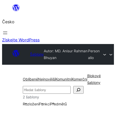
Přeskočit
na
Česko
obsah
Získejte WordPress
Autor: MD. Anisur Rahman
Person
Šablony
Bhuyan
alio
Blokové
Oblíbené
Nejnovější
Komunitní
Komerční
šablony
Hledat
2 šablony
Rozložení
Funkcí
Předmětů