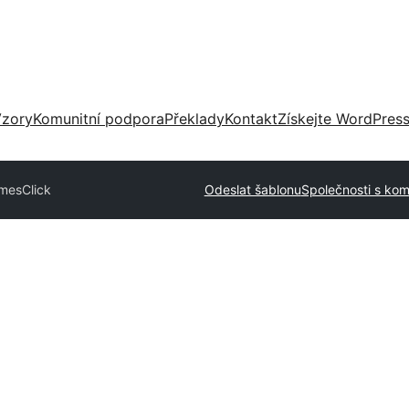
zory
Komunitní podpora
Překlady
Kontakt
Získejte WordPres
emes
Click
Odeslat šablonu
Společnosti s kom