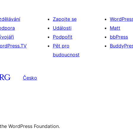
zdělávání
Zapojte se
WordPres
odpora
Události
Matt
ývojáři
Podpořit
bbPress
ordPress.TV
Pět pro
BuddyPre
budoucnost
Česko
 the WordPress Foundation.