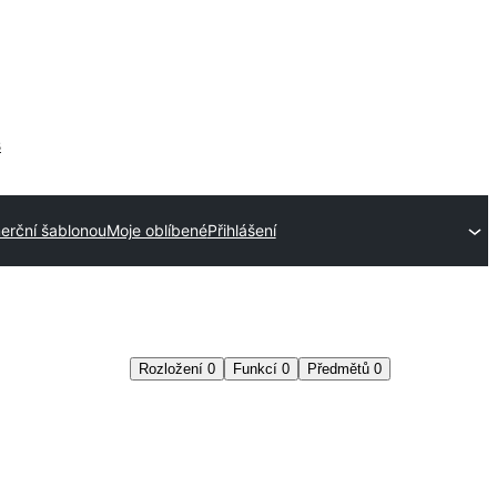
s
erční šablonou
Moje oblíbené
Přihlášení
Rozložení
0
Funkcí
0
Předmětů
0