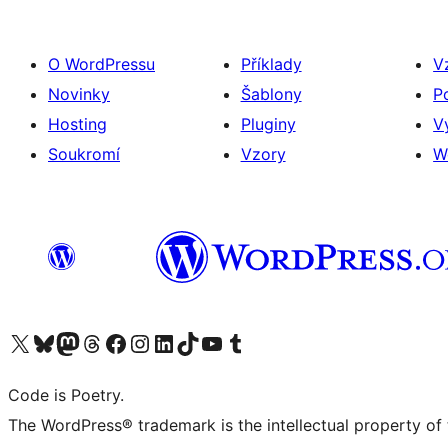
O WordPressu
Příklady
V
Novinky
Šablony
P
Hosting
Pluginy
V
Soukromí
Vzory
W
Navštivte náš účet na X (dříve Twitter)
Navštivte náš Bluesky účet
Navštivte náš účet Mastodon
Navštivte náš Threads účet
Navštivte naši stránku na Facebooku
Navštivte náš Instagram účet
Navštivte náš LinkedIn účet
Navštivte náš TikTok účet
Navštivte náš YouTube kanál
Navštivte náš Tumblr účet
Code is Poetry.
The WordPress® trademark is the intellectual property of