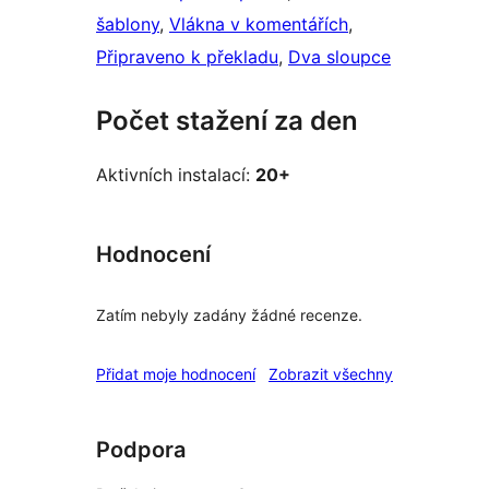
šablony
, 
Vlákna v komentářích
, 
Připraveno k překladu
, 
Dva sloupce
Počet stažení za den
Aktivních instalací:
20+
Hodnocení
Zatím nebyly zadány žádné recenze.
recenze
Přidat moje hodnocení
Zobrazit všechny
Podpora