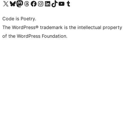
Navštivte náš účet na X (dříve Twitter)
Navštivte náš Bluesky účet
Navštivte náš účet Mastodon
Navštivte náš Threads účet
Navštivte naši stránku na Facebooku
Navštivte náš Instagram účet
Navštivte náš LinkedIn účet
Navštivte náš TikTok účet
Navštivte náš YouTube kanál
Navštivte náš Tumblr účet
Code is Poetry.
The WordPress® trademark is the intellectual property
of the WordPress Foundation.