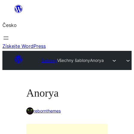
Přeskočit
na
Česko
obsah
Získejte WordPress
Šablony
Všechny šablony
Anorya
Anorya
rebornthemes