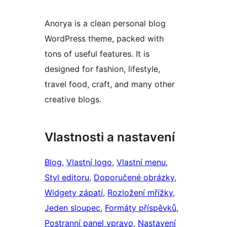
Anorya is a clean personal blog
WordPress theme, packed with
tons of useful features. It is
designed for fashion, lifestyle,
travel food, craft, and many other
creative blogs.
Vlastnosti a nastavení
Blog
, 
Vlastní logo
, 
Vlastní menu
, 
Styl editoru
, 
Doporučené obrázky
, 
Widgety zápatí
, 
Rozložení mřížky
, 
Jeden sloupec
, 
Formáty příspěvků
, 
Postranní panel vpravo
, 
Nastavení