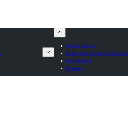
Odeslat šablonu
ou
Společnosti s komerční šablonou
Moje oblíbené
Přihlášení