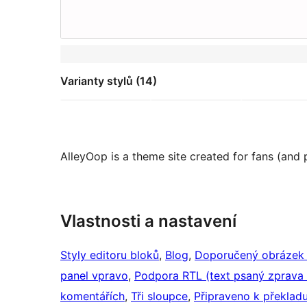
Varianty stylů (14)
AlleyOop is a theme site created for fans (and 
Vlastnosti a nastavení
Styly editoru bloků
, 
Blog
, 
Doporučený obrázek 
panel vpravo
, 
Podpora RTL (text psaný zprava
komentářích
, 
Tři sloupce
, 
Připraveno k překlad