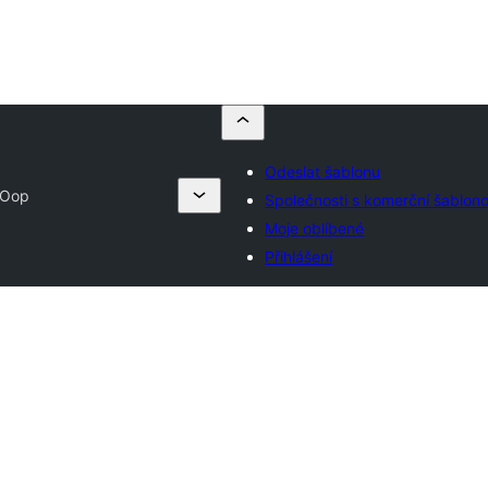
Odeslat šablonu
yOop
Společnosti s komerční šablon
Moje oblíbené
Přihlášení