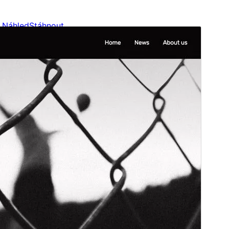
Náhled
Stáhnout
Verze
1.0.1
Poslední aktualizace
27. 9. 2024
Aktivní instalace
200+
Verze WordPressu
6.0
Verze PHP
5.7
Domovská stránka šablony