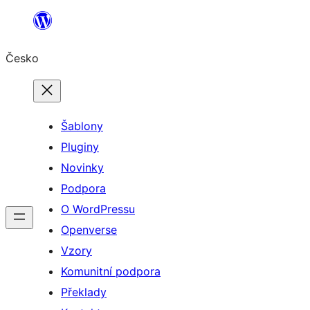
Přeskočit
na
Česko
obsah
Šablony
Pluginy
Novinky
Podpora
O WordPressu
Openverse
Vzory
Komunitní podpora
Překlady