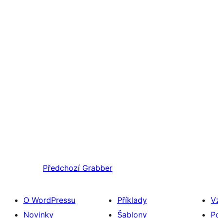
Předchozí
Grabber
O WordPressu
Příklady
V
Novinky
Šablony
P