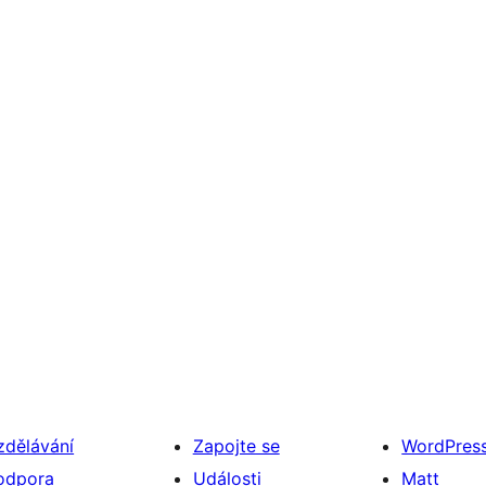
zdělávání
Zapojte se
WordPres
odpora
Události
Matt