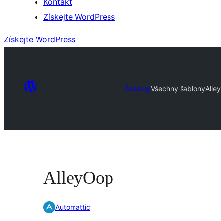
Kontakt
Získejte WordPress
Získejte WordPress
Šablony
Všechny šablony
Alle
AlleyOop
Automattic