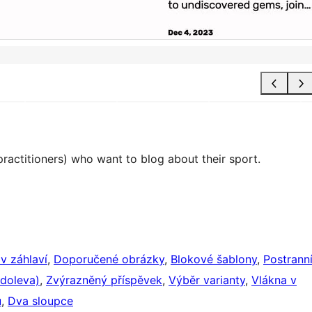
practitioners) who want to blog about their sport.
v záhlaví
, 
Doporučené obrázky
, 
Blokové šablony
, 
Postrann
 doleva)
, 
Zvýrazněný příspěvek
, 
Výběr varianty
, 
Vlákna v
u
, 
Dva sloupce