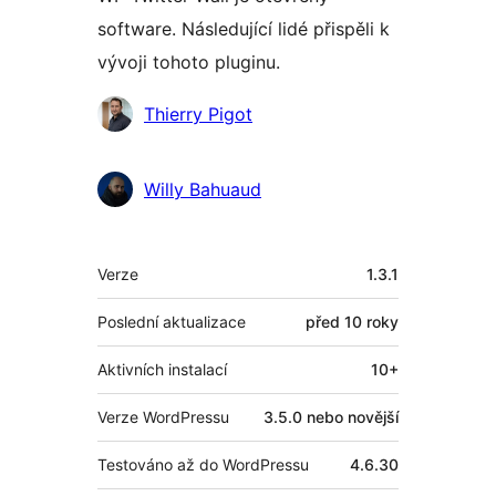
software. Následující lidé přispěli k
vývoji tohoto pluginu.
Spolupracovníci
Thierry Pigot
Willy Bahuaud
Meta
Verze
1.3.1
Poslední aktualizace
před
10 roky
Aktivních instalací
10+
Verze WordPressu
3.5.0 nebo novější
Testováno až do WordPressu
4.6.30