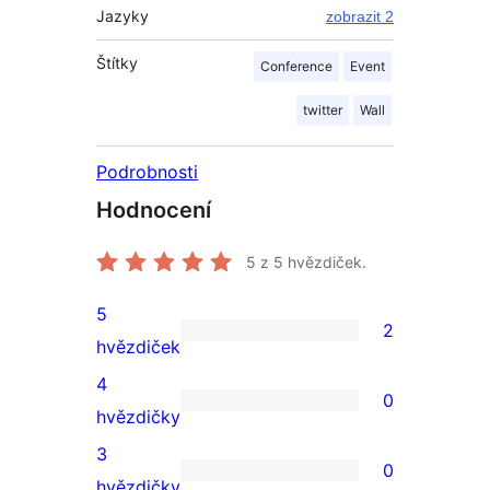
Jazyky
zobrazit 2
Štítky
Conference
Event
twitter
Wall
Podrobnosti
Hodnocení
5
z 5 hvězdiček.
5
2
2
hvězdiček
5hvězdičkové
4
0
hodnocení
0
hvězdičky
4hvězdičkové
3
0
hodnocení
0
hvězdičky