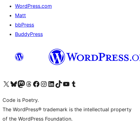
WordPress.com
Matt
bbPress
BuddyPress
Navštivte náš účet na X (dříve Twitter)
Navštivte náš Bluesky účet
Navštivte náš účet Mastodon
Navštivte náš Threads účet
Navštivte naši stránku na Facebooku
Navštivte náš Instagram účet
Navštivte náš LinkedIn účet
Navštivte náš TikTok účet
Navštivte náš YouTube kanál
Navštivte náš Tumblr účet
Code is Poetry.
The WordPress® trademark is the intellectual property
of the WordPress Foundation.