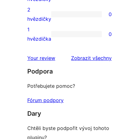
3hvězdičkové
2
0
hodnocení
0
hvězdičky
2hvězdičkové
1
0
hodnocení
0
hvězdička
1hvězdičkové
hodnocení
Your review
Zobrazit všechny
recenze
Podpora
Potřebujete pomoc?
Fórum podpory
Dary
Chtěli byste podpořit vývoj tohoto
pluginu?