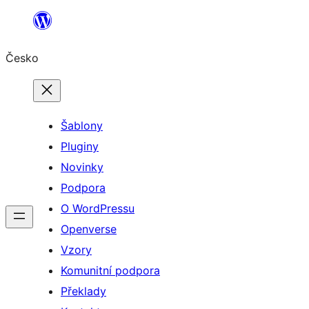
Přeskočit
na
Česko
obsah
Šablony
Pluginy
Novinky
Podpora
O WordPressu
Openverse
Vzory
Komunitní podpora
Překlady