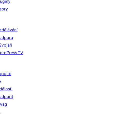
luginy
zory
zdělávání
odpora
ývojáři
ordPress.TV
apojte
e
dálosti
odpořit
wag
↗