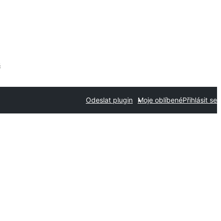
s
Odeslat plugin
Moje oblíbené
Přihlásit se