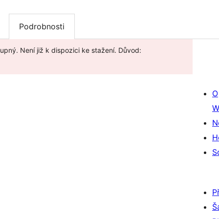
Podrobnosti
upný. Není již k dispozici ke stažení. Důvod:
O
W
N
H
S
P
Š