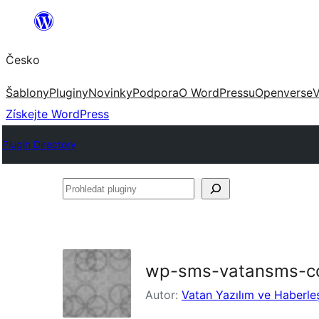
Přeskočit
na
Česko
obsah
Šablony
Pluginy
Novinky
Podpora
O WordPressu
Openverse
V
Získejte WordPress
Plugin Directory
Prohledat
pluginy
wp-sms-vatansms-
Autor:
Vatan Yazılım ve Haberl