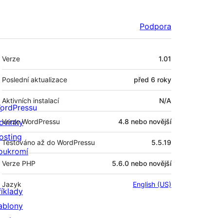
Podpora
Meta
Verze
1.01
Poslední aktualizace
před
6 roky
Aktivních instalací
N/A
ordPressu
ovinky
Verze WordPressu
4.8 nebo novější
osting
Testováno až do WordPressu
5.5.19
oukromí
Verze PHP
5.6.0 nebo novější
Jazyk
English (US)
říklady
ablony