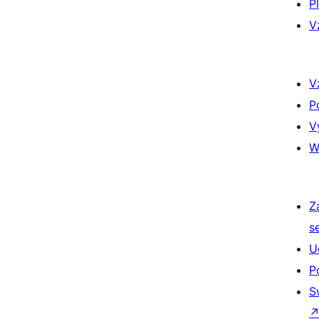
P
V
V
P
V
W
Z
s
U
P
S