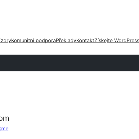
zory
Komunitní podpora
Překlady
Kontakt
Získejte WordPres
com
eşme