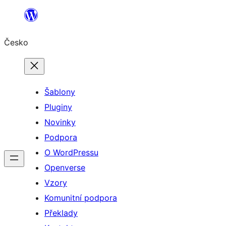
Přeskočit
na
Česko
obsah
Šablony
Pluginy
Novinky
Podpora
O WordPressu
Openverse
Vzory
Komunitní podpora
Překlady