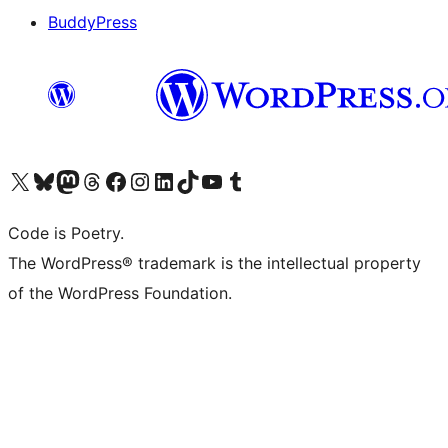
BuddyPress
Navštivte náš účet na X (dříve Twitter)
Navštivte náš Bluesky účet
Navštivte náš účet Mastodon
Navštivte náš Threads účet
Navštivte naši stránku na Facebooku
Navštivte náš Instagram účet
Navštivte náš LinkedIn účet
Navštivte náš TikTok účet
Navštivte náš YouTube kanál
Navštivte náš Tumblr účet
Code is Poetry.
The WordPress® trademark is the intellectual property
of the WordPress Foundation.