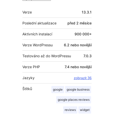
Meta
Verze
13.3.1
Poslední aktualizace
před
2 měsíce
Aktivních instalací
900 000+
Verze WordPressu
6.2 nebo novější
Testováno až do WordPressu
7.0.3
Verze PHP
7.4 nebo novější
Jazyky
zobrazit 36
Štítků
google
google business
google places reviews
reviews
widget