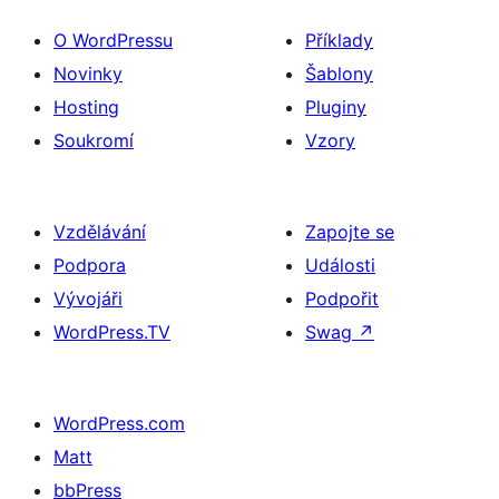
O WordPressu
Příklady
Novinky
Šablony
Hosting
Pluginy
Soukromí
Vzory
Vzdělávání
Zapojte se
Podpora
Události
Vývojáři
Podpořit
WordPress.TV
Swag
↗
WordPress.com
Matt
bbPress