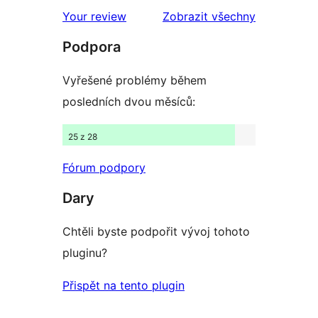
hodnocení
recenze
Your review
Zobrazit všechny
Podpora
Vyřešené problémy během
posledních dvou měsíců:
25 z 28
Fórum podpory
Dary
Chtěli byste podpořit vývoj tohoto
pluginu?
Přispět na tento plugin