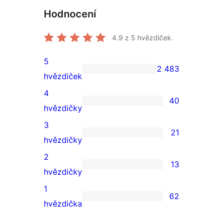
Hodnocení
4.9
z 5 hvězdiček.
5
2 483
2 483
hvězdiček
5hvězdičkové
4
40
hodnocení
40
hvězdičky
4hvězdičkové
3
21
hodnocení
21
hvězdičky
3hvězdičkové
2
13
hodnocení
13
hvězdičky
2hvězdičkové
1
62
hodnocení
62
hvězdička
1hvězdičkové