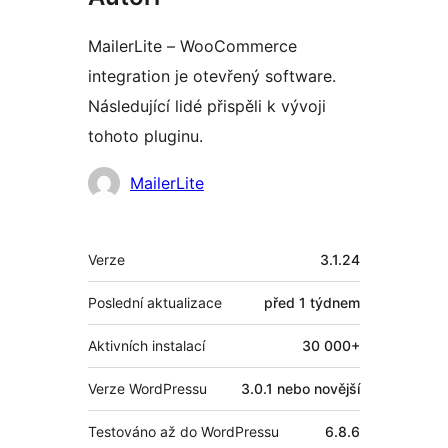
MailerLite – WooCommerce
integration je otevřený software.
Následující lidé přispěli k vývoji
tohoto pluginu.
Spolupracovníci
MailerLite
Meta
Verze
3.1.24
Poslední aktualizace
před
1 týdnem
Aktivních instalací
30 000+
Verze WordPressu
3.0.1 nebo novější
Testováno až do WordPressu
6.8.6