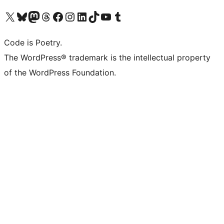
Navštivte náš účet na X (dříve Twitter)
Navštivte náš Bluesky účet
Navštivte náš účet Mastodon
Navštivte náš Threads účet
Navštivte naši stránku na Facebooku
Navštivte náš Instagram účet
Navštivte náš LinkedIn účet
Navštivte náš TikTok účet
Navštivte náš YouTube kanál
Navštivte náš Tumblr účet
Code is Poetry.
The WordPress® trademark is the intellectual property
of the WordPress Foundation.