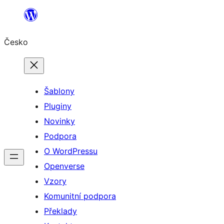
Přeskočit
na
Česko
obsah
Šablony
Pluginy
Novinky
Podpora
O WordPressu
Openverse
Vzory
Komunitní podpora
Překlady