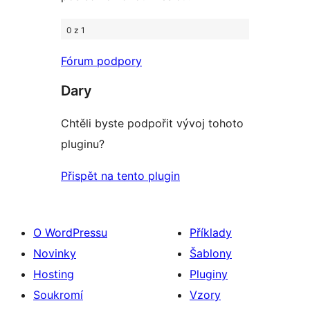
0 z 1
Fórum podpory
Dary
Chtěli byste podpořit vývoj tohoto
pluginu?
Přispět na tento plugin
O WordPressu
Příklady
Novinky
Šablony
Hosting
Pluginy
Soukromí
Vzory