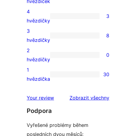
23
hvězdiček
5hvězdičkové
4
3
hodnocení
3
hvězdičky
4hvězdičkové
3
8
hodnocení
8
hvězdičky
3hvězdičkové
2
0
hodnocení
0
hvězdičky
2hvězdičkové
1
30
hodnocení
30
hvězdička
1hvězdičkové
hodnocení
Your review
Zobrazit všechny
recenze
Podpora
Vyřešené problémy během
posledních dvou měsíců: