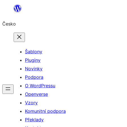
Přeskočit
na
Česko
obsah
Šablony
Pluginy
Novinky
Podpora
O WordPressu
Openverse
Vzory
Komunitní podpora
Překlady