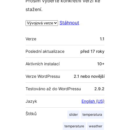
Prosím vyberte konkrétní verzi ke
stažení.
Stáhnout
Meta
Verze
1.1
Poslední aktualizace
před
17 roky
Aktivních instalací
10+
Verze WordPressu
2.1 nebo novější
Testováno až do WordPressu
2.9.2
Jazyk
English (US)
Štítků
slider
temperatura
temperature
weather