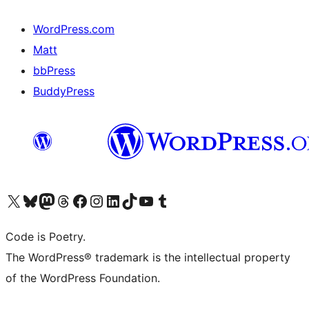
WordPress.com
Matt
bbPress
BuddyPress
Navštivte náš účet na X (dříve Twitter)
Navštivte náš Bluesky účet
Navštivte náš účet Mastodon
Navštivte náš Threads účet
Navštivte naši stránku na Facebooku
Navštivte náš Instagram účet
Navštivte náš LinkedIn účet
Navštivte náš TikTok účet
Navštivte náš YouTube kanál
Navštivte náš Tumblr účet
Code is Poetry.
The WordPress® trademark is the intellectual property
of the WordPress Foundation.