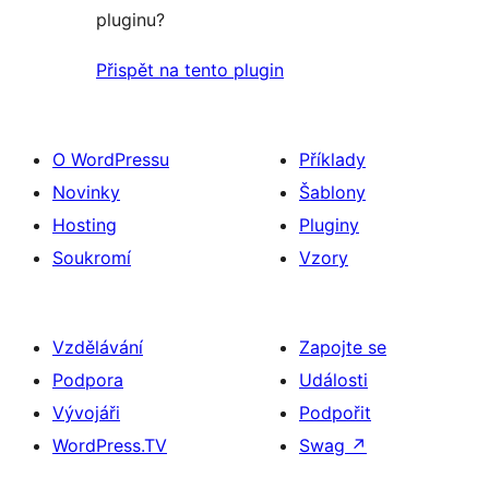
pluginu?
Přispět na tento plugin
O WordPressu
Příklady
Novinky
Šablony
Hosting
Pluginy
Soukromí
Vzory
Vzdělávání
Zapojte se
Podpora
Události
Vývojáři
Podpořit
WordPress.TV
Swag
↗