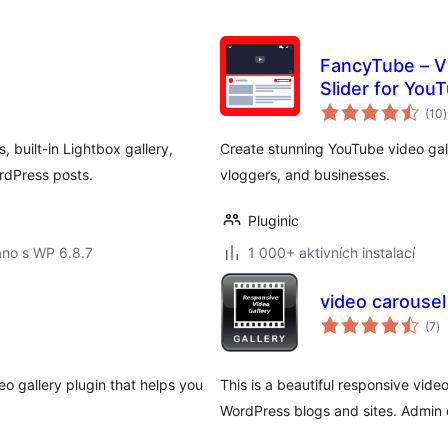
FancyTube – Vid
Slider for You
(10
)
, built-in Lightbox gallery,
Create stunning YouTube video galle
rdPress posts.
vloggers, and businesses.
Pluginic
áno s WP 6.8.7
1 000+ aktivních instalací
video carousel 
ce
(7
)
h
deo gallery plugin that helps you
This is a beautiful responsive video
WordPress blogs and sites. Admin