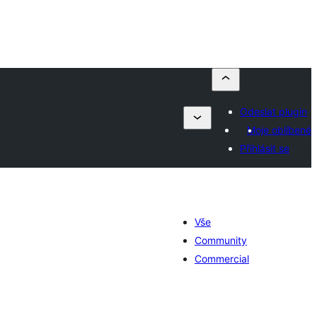
Odeslat plugin
Moje oblíbené
Přihlásit se
Vše
Community
Commercial