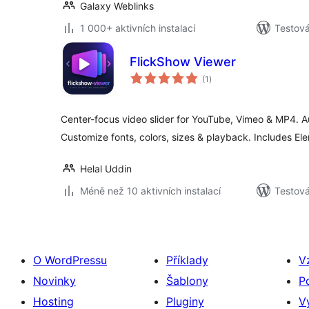
Galaxy Weblinks
1 000+ aktivních instalací
Testová
FlickShow Viewer
celkové
(1
)
hodnocení
Center-focus video slider for YouTube, Vimeo & MP4. 
Customize fonts, colors, sizes & playback. Includes El
Helal Uddin
Méně než 10 aktivních instalací
Testová
O WordPressu
Příklady
V
Novinky
Šablony
P
Hosting
Pluginy
V