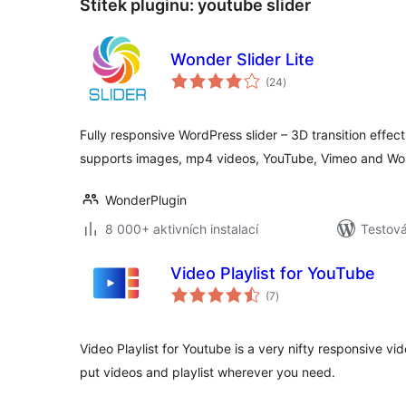
Štítek pluginu:
youtube slider
Wonder Slider Lite
celkové
(24
)
hodnocení
Fully responsive WordPress slider – 3D transition effects
supports images, mp4 videos, YouTube, Vimeo and Wo
WonderPlugin
8 000+ aktivních instalací
Testov
Video Playlist for YouTube
celkové
(7
)
hodnocení
Video Playlist for Youtube is a very nifty responsive vi
put videos and playlist wherever you need.