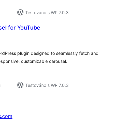
Testováno s WP 7.0.3
sel for YouTube
elkové
odnocení
ordPress plugin designed to seamlessly fetch and
esponsive, customizable carousel.
í
Testováno s WP 7.0.3
s.com