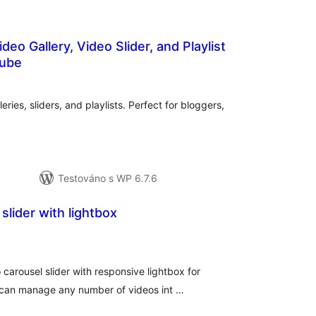
eo Gallery, Video Slider, and Playlist
Tube
celkové
hodnocení
ries, sliders, and playlists. Perfect for bloggers,
Testováno s WP 6.7.6
slider with lightbox
lkové
odnocení
 carousel slider with responsive lightbox for
 can manage any number of videos int …