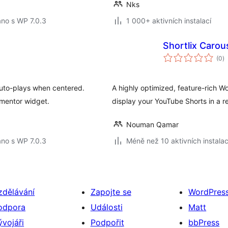
Nks
no s WP 7.0.3
1 000+ aktivních instalací
Shortlix Carou
c
(0
)
h
Auto-plays when centered.
A highly optimized, feature-rich W
ementor widget.
display your YouTube Shorts in a r
Nouman Qamar
no s WP 7.0.3
Méně než 10 aktivních instalac
zdělávání
Zapojte se
WordPres
odpora
Události
Matt
ývojáři
Podpořit
bbPress