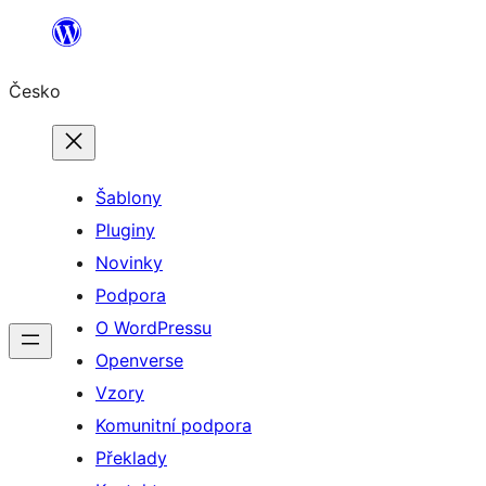
Přeskočit
na
Česko
obsah
Šablony
Pluginy
Novinky
Podpora
O WordPressu
Openverse
Vzory
Komunitní podpora
Překlady