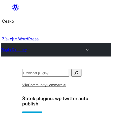
Přeskočit
na
Česko
obsah
Získejte WordPress
Plugin Directory
Hledat
Vše
Community
Commercial
Štítek pluginu:
wp twitter auto
publish