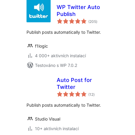
WP Twitter Auto
Publish
celkové
(205
)
hodnocení
Publish posts automatically to Twitter.
f1logic
4 000+ aktivních instalací
Testováno s WP 7.0.2
Auto Post for
Twitter
celkové
(12
)
hodnocení
Publish posts automatically to Twitter.
Studio Visual
10+ aktivních instalací