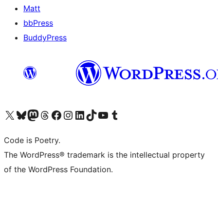
Matt
bbPress
BuddyPress
Navštivte náš účet na X (dříve Twitter)
Navštivte náš Bluesky účet
Navštivte náš účet Mastodon
Navštivte náš Threads účet
Navštivte naši stránku na Facebooku
Navštivte náš Instagram účet
Navštivte náš LinkedIn účet
Navštivte náš TikTok účet
Navštivte náš YouTube kanál
Navštivte náš Tumblr účet
Code is Poetry.
The WordPress® trademark is the intellectual property
of the WordPress Foundation.