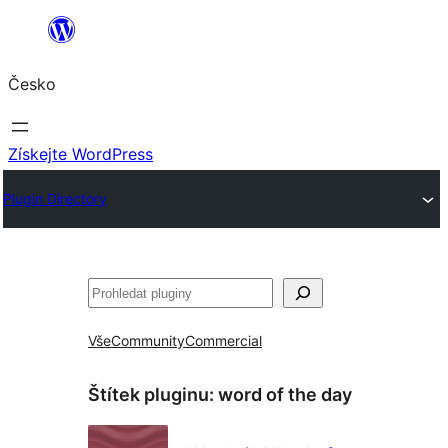
Přeskočit
na
Česko
obsah
Získejte WordPress
Plugin Directory
Hledat
Vše
Community
Commercial
Štítek pluginu:
word of the day