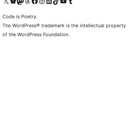
Navštivte náš účet na X (dříve Twitter)
Navštivte náš Bluesky účet
Navštivte náš účet Mastodon
Navštivte náš Threads účet
Navštivte naši stránku na Facebooku
Navštivte náš Instagram účet
Navštivte náš LinkedIn účet
Navštivte náš TikTok účet
Navštivte náš YouTube kanál
Navštivte náš Tumblr účet
Code is Poetry.
The WordPress® trademark is the intellectual property
of the WordPress Foundation.