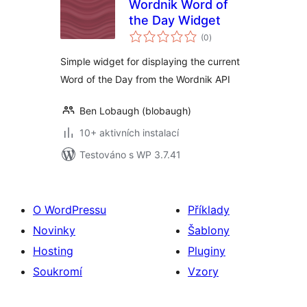
Wordnik Word of
the Day Widget
celkové
(0
)
hodnocení
Simple widget for displaying the current
Word of the Day from the Wordnik API
Ben Lobaugh (blobaugh)
10+ aktivních instalací
Testováno s WP 3.7.41
O WordPressu
Příklady
Novinky
Šablony
Hosting
Pluginy
Soukromí
Vzory