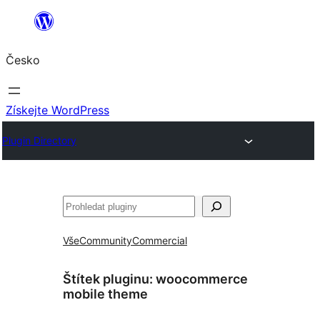
Přeskočit
na
Česko
obsah
Získejte WordPress
Plugin Directory
Hledat
Vše
Community
Commercial
Štítek pluginu:
woocommerce
mobile theme