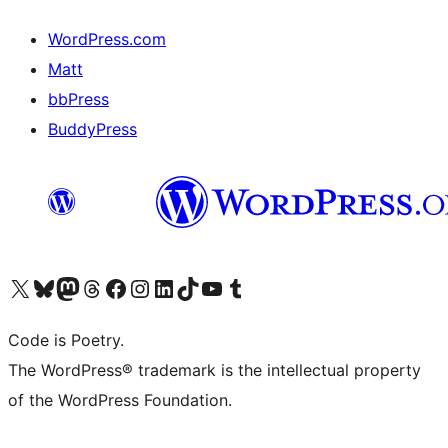
WordPress.com
Matt
bbPress
BuddyPress
Navštivte náš účet na X (dříve Twitter)
Navštivte náš Bluesky účet
Navštivte náš účet Mastodon
Navštivte náš Threads účet
Navštivte naši stránku na Facebooku
Navštivte náš Instagram účet
Navštivte náš LinkedIn účet
Navštivte náš TikTok účet
Navštivte náš YouTube kanál
Navštivte náš Tumblr účet
Code is Poetry.
The WordPress® trademark is the intellectual property
of the WordPress Foundation.