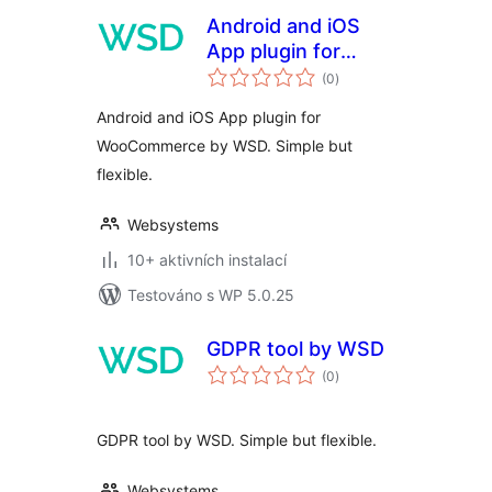
Android and iOS
App plugin for
celkové
WooCommerce by
(0
)
hodnocení
WSD
Android and iOS App plugin for
WooCommerce by WSD. Simple but
flexible.
Websystems
10+ aktivních instalací
Testováno s WP 5.0.25
GDPR tool by WSD
celkové
(0
)
hodnocení
GDPR tool by WSD. Simple but flexible.
Websystems