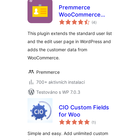
Premmerce
WooCommerce
celkové
Customers
(4
)
hodnocení
Manager
This plugin extends the standard user list
and the edit user page in WordPress and
adds the customer data from
WooCommerce.
Premmerce
700+ aktivních instalací
Testováno s WP 7.0.3
CIO Custom Fields
for Woo
celkové
(1
)
hodnocení
Simple and easy. Add unlimited custom