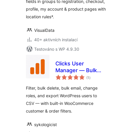
fields in groups to registration, checkout,
profile, my account & product pages with
location rules*.
VisualData
40+ aktivních instalací
Testováno s WP 4.9.30
Clicks User
Manager — Bulk
celkové
Delete, Edit Roles,
(1
)
hodnocení
Email & Export
Filter, bulk delete, bulk email, change
WordPress Users
roles, and export WordPress users to
CSV — with built-in WooCommerce
customer & order filters.
sykologicist