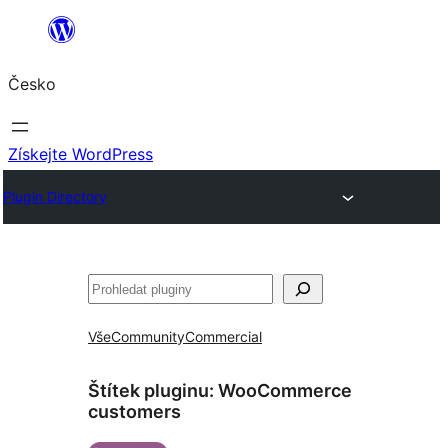
Přeskočit
na
Česko
obsah
Získejte WordPress
Plugin Directory
Hledat
Vše
Community
Commercial
Štítek pluginu:
WooCommerce
customers