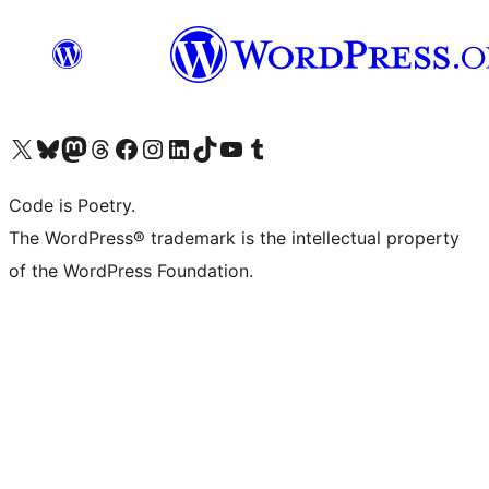
Navštivte náš účet na X (dříve Twitter)
Navštivte náš Bluesky účet
Navštivte náš účet Mastodon
Navštivte náš Threads účet
Navštivte naši stránku na Facebooku
Navštivte náš Instagram účet
Navštivte náš LinkedIn účet
Navštivte náš TikTok účet
Navštivte náš YouTube kanál
Navštivte náš Tumblr účet
Code is Poetry.
The WordPress® trademark is the intellectual property
of the WordPress Foundation.