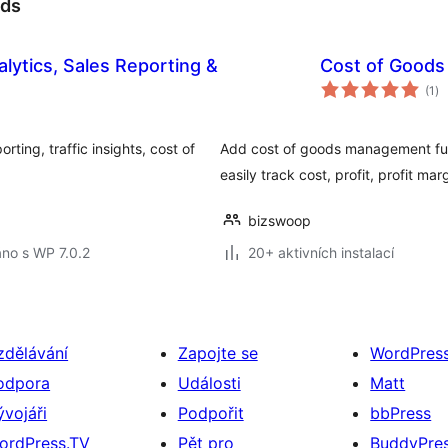
ods
lytics, Sales Reporting &
Cost of Good
ce
(1
)
ho
ing, traffic insights, cost of
Add cost of goods management func
easily track cost, profit, profit ma
bizswoop
no s WP 7.0.2
20+ aktivních instalací
zdělávání
Zapojte se
WordPres
odpora
Události
Matt
ývojáři
Podpořit
bbPress
ordPress.TV
Pět pro
BuddyPre