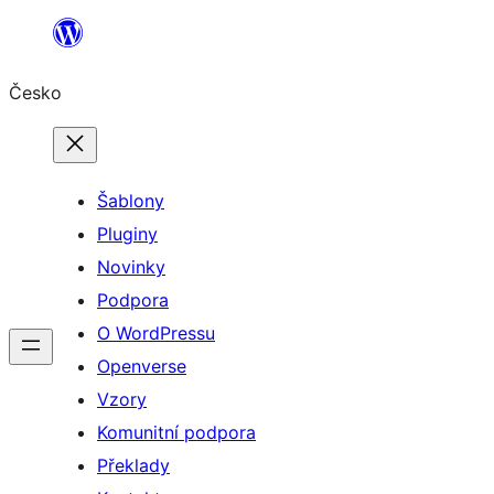
Přeskočit
na
Česko
obsah
Šablony
Pluginy
Novinky
Podpora
O WordPressu
Openverse
Vzory
Komunitní podpora
Překlady