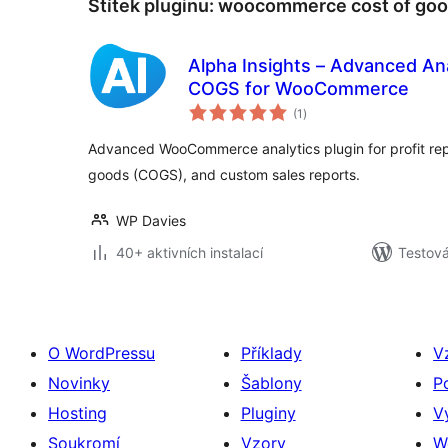
Štítek pluginu:
woocommerce cost of go
Alpha Insights – Advanced Ana
COGS for WooCommerce
celkové
(1
)
hodnocení
Advanced WooCommerce analytics plugin for profit report
goods (COGS), and custom sales reports.
WP Davies
40+ aktivních instalací
Testová
O WordPressu
Příklady
V
Novinky
Šablony
P
Hosting
Pluginy
V
Soukromí
Vzory
W