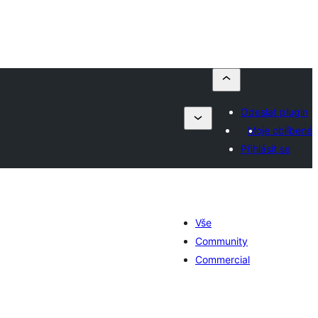
Odeslat plugin
Moje oblíbené
Přihlásit se
Vše
Community
Commercial