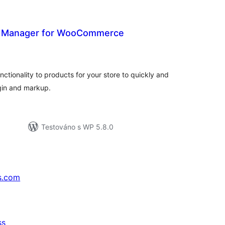
s Manager for WooCommerce
lkové
dnocení
tionality to products for your store to quickly and
rgin and markup.
Testováno s WP 5.8.0
s.com
ss