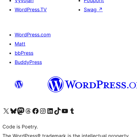
Vývojáři
Podpořit
WordPress.TV
Swag
↗
WordPress.com
Matt
bbPress
BuddyPress
Navštivte náš účet na X (dříve Twitter)
Navštivte náš Bluesky účet
Navštivte náš účet Mastodon
Navštivte náš Threads účet
Navštivte naši stránku na Facebooku
Navštivte náš Instagram účet
Navštivte náš LinkedIn účet
Navštivte náš TikTok účet
Navštivte náš YouTube kanál
Navštivte náš Tumblr účet
Code is Poetry.
The WordPress® trademark is the intellectual property