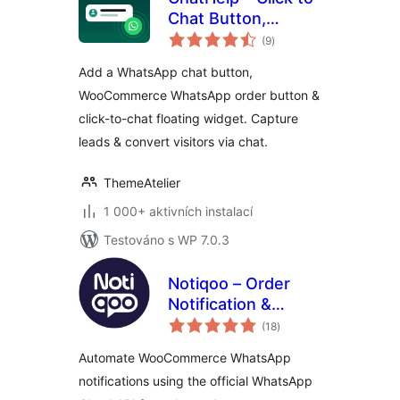
Chat Button,
celkové
WooCommerce
(9
)
hodnocení
Chat to Order &
Add a WhatsApp chat button,
Floating Chat Form
WooCommerce WhatsApp order button &
click-to-chat floating widget. Capture
leads & convert visitors via chat.
ThemeAtelier
1 000+ aktivních instalací
Testováno s WP 7.0.3
Notiqoo – Order
Notification &
celkové
Customer Chat for
(18
)
hodnocení
WooCommerce
Automate WooCommerce WhatsApp
notifications using the official WhatsApp