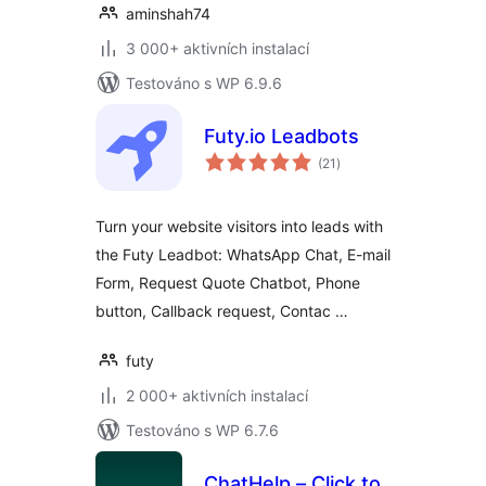
aminshah74
3 000+ aktivních instalací
Testováno s WP 6.9.6
Futy.io Leadbots
celkové
(21
)
hodnocení
Turn your website visitors into leads with
the Futy Leadbot: WhatsApp Chat, E-mail
Form, Request Quote Chatbot, Phone
button, Callback request, Contac …
futy
2 000+ aktivních instalací
Testováno s WP 6.7.6
ChatHelp – Click to