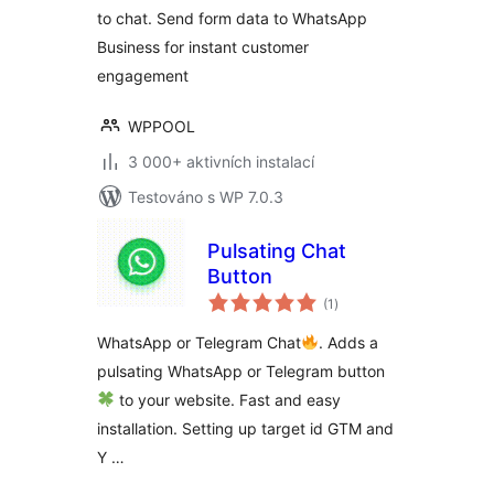
to chat. Send form data to WhatsApp
Business for instant customer
engagement
WPPOOL
3 000+ aktivních instalací
Testováno s WP 7.0.3
Pulsating Chat
Button
celkové
(1
)
hodnocení
WhatsApp or Telegram Chat
. Adds a
pulsating WhatsApp or Telegram button
to your website. Fast and easy
installation. Setting up target id GTM and
Y …