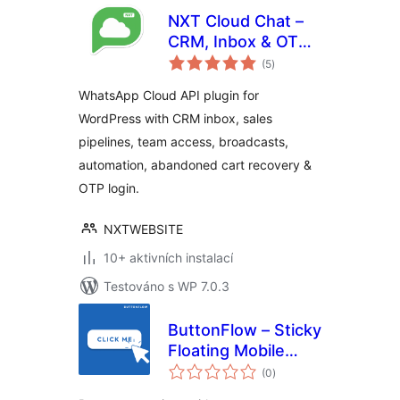
NXT Cloud Chat –
CRM, Inbox & OTP
celkové
Login
(5
)
hodnocení
WhatsApp Cloud API plugin for
WordPress with CRM inbox, sales
pipelines, team access, broadcasts,
automation, abandoned cart recovery &
OTP login.
NXTWEBSITE
10+ aktivních instalací
Testováno s WP 7.0.3
ButtonFlow – Sticky
Floating Mobile
celkové
Button for Call,
(0
)
hodnocení
Messaging &