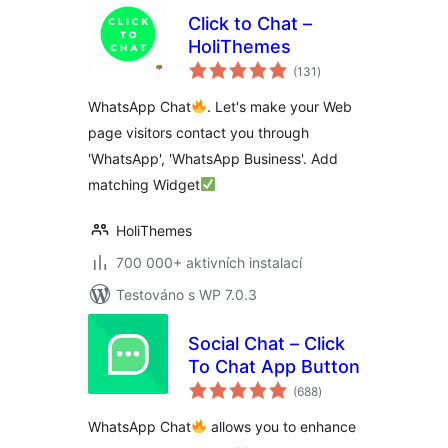
Click to Chat –
HoliThemes
celkové
(131
)
hodnocení
WhatsApp Chat
. Let's make your Web
page visitors contact you through
'WhatsApp', 'WhatsApp Business'. Add
matching Widget
HoliThemes
700 000+ aktivních instalací
Testováno s WP 7.0.3
Social Chat – Click
To Chat App Button
celkové
(688
)
hodnocení
WhatsApp Chat
allows you to enhance