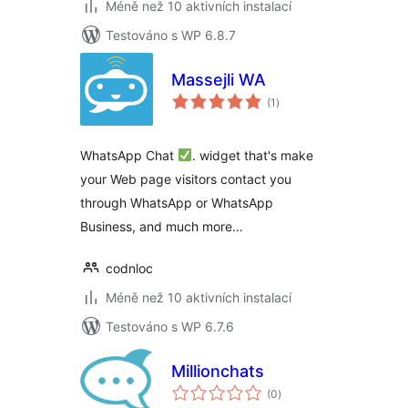
Méně než 10 aktivních instalací
Testováno s WP 6.8.7
Massejli WA
celkové
(1
)
hodnocení
WhatsApp Chat
. widget that's make
your Web page visitors contact you
through WhatsApp or WhatsApp
Business, and much more…
codnloc
Méně než 10 aktivních instalací
Testováno s WP 6.7.6
Millionchats
celkové
(0
)
hodnocení