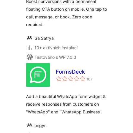
Boost conversions with a permanent
Booking
floating CTA button on mobile. One tap to
call, message, or book. Zero code
required.
Ga Satrya
10+ aktivních instalací
Testováno s WP 7.0.3
FormsDeck
celkové
(0
)
hodnocení
Add a beautiful WhatsApp form widget &
receive responses from customers on
"WhatsApp" and "WhatsApp Business".
origyn