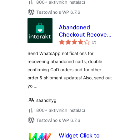
800+ aktivních instalací
Testováno s WP 6.7.6
Abandoned
Checkout Recovery
celkové
& Order
(7
)
hodnocení
Notifications for
Send WhatsApp notifications for
WooCommerce
recovering abandoned carts, double
confirming CoD orders and for other
order & shipment updates! Also, send out
yo …
saandhyg
800+ aktivních instalací
Testováno s WP 6.7.6
Widget Click to