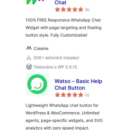
Chat
celkové
(5
)
hodnocení
100% FREE Responsive WhatsApp Chat
Widget with page targeting and floating
button style. Fully Customizable!
Creame
500+ aktivních instalací
Testováno s WP 5.9.15
Watso – Basic Help
Chat Button
celkové
(1
)
hodnocení
Lightweight WhatsApp chat button for
WordPress & WooCommerce. Unlimited
agents, page-specific widgets, and SVG
analytics with zero speed impact.