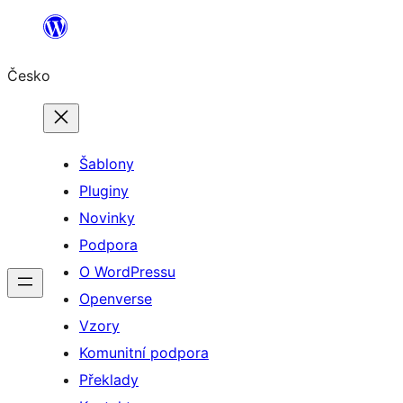
Přeskočit
na
Česko
obsah
Šablony
Pluginy
Novinky
Podpora
O WordPressu
Openverse
Vzory
Komunitní podpora
Překlady