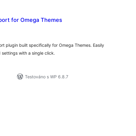
port for Omega Themes
elkové
odnocení
t plugin built specifically for Omega Themes. Easily
ettings with a single click.
Testováno s WP 6.8.7