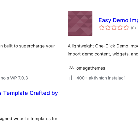
Easy Demo Im
c
(0
)
h
in built to supercharge your
A lightweight One-Click Demo Impor
import demo content, widgets, and s
omegathemes
no s WP 7.0.3
400+ aktivních instalací
s Template Crafted by
esigned website templates for