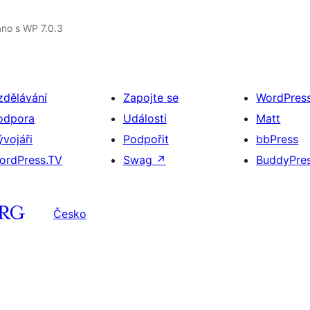
no s WP 7.0.3
zdělávání
Zapojte se
WordPres
odpora
Události
Matt
ývojáři
Podpořit
bbPress
ordPress.TV
Swag
↗
BuddyPre
Česko