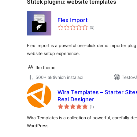
Štítek pluginu:
website templates
Flex Import
celkové
(0
)
hodnocení
Flex Import is a powerful one-click demo importer plug
website setup experience.
flextheme
500+ aktivních instalací
Testová
Wira Templates – Starter Site
Real Designer
celkové
(1
)
hodnocení
Wira Templates is a collection of powerful, carefully d
WordPress.