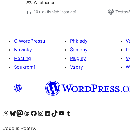
Wiratheme
10+ aktivních instalací
Testová
O WordPressu
Příklady
V
Novinky
Šablony
P
Hosting
Pluginy
V
Soukromí
Vzory
W
Navštivte náš účet na X (dříve Twitter)
Navštivte náš Bluesky účet
Navštivte náš účet Mastodon
Navštivte náš Threads účet
Navštivte naši stránku na Facebooku
Navštivte náš Instagram účet
Navštivte náš LinkedIn účet
Navštivte náš TikTok účet
Navštivte náš YouTube kanál
Navštivte náš Tumblr účet
Code is Poetry.