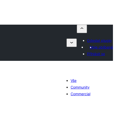
Odeslat plugin
Moje oblíbené
Přihlásit se
Vše
Community
Commercial