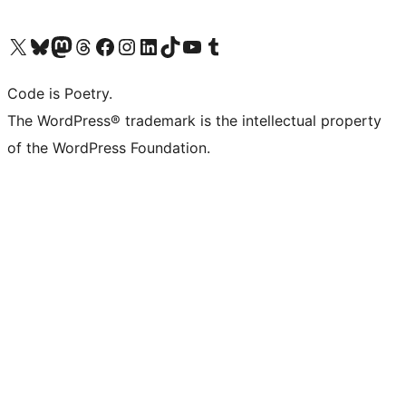
Navštivte náš účet na X (dříve Twitter)
Navštivte náš Bluesky účet
Navštivte náš účet Mastodon
Navštivte náš Threads účet
Navštivte naši stránku na Facebooku
Navštivte náš Instagram účet
Navštivte náš LinkedIn účet
Navštivte náš TikTok účet
Navštivte náš YouTube kanál
Navštivte náš Tumblr účet
Code is Poetry.
The WordPress® trademark is the intellectual property
of the WordPress Foundation.