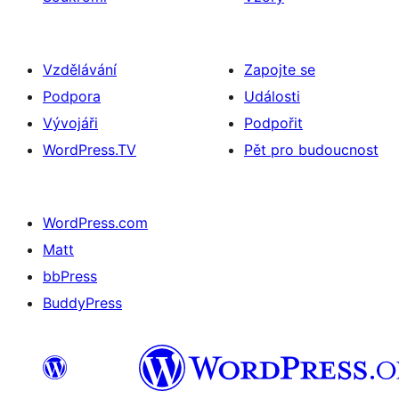
Vzdělávání
Zapojte se
Podpora
Události
Vývojáři
Podpořit
WordPress.TV
Pět pro budoucnost
WordPress.com
Matt
bbPress
BuddyPress