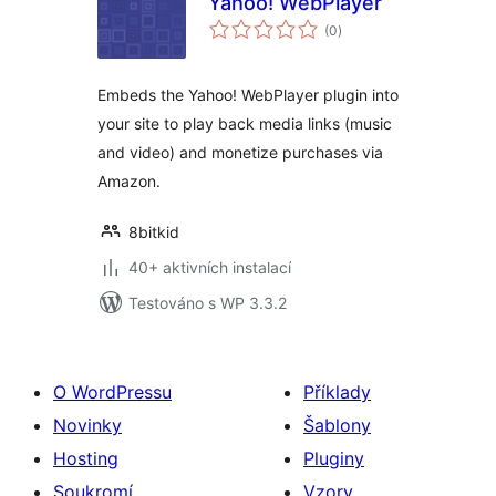
Yahoo! WebPlayer
celkové
(0
)
hodnocení
Embeds the Yahoo! WebPlayer plugin into
your site to play back media links (music
and video) and monetize purchases via
Amazon.
8bitkid
40+ aktivních instalací
Testováno s WP 3.3.2
O WordPressu
Příklady
Novinky
Šablony
Hosting
Pluginy
Soukromí
Vzory