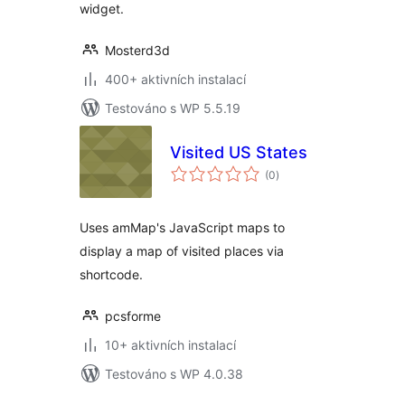
widget.
Mosterd3d
400+ aktivních instalací
Testováno s WP 5.5.19
Visited US States
celkové
(0
)
hodnocení
Uses amMap's JavaScript maps to
display a map of visited places via
shortcode.
pcsforme
10+ aktivních instalací
Testováno s WP 4.0.38