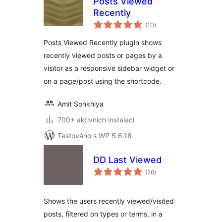
Posts Viewed
Recently
celkové
(10
)
hodnocení
Posts Viewed Recently plugin shows
recently viewed posts or pages by a
visitor as a responsive sidebar widget or
on a page/post using the shortcode.
Amit Sonkhiya
700+ aktivních instalací
Testováno s WP 5.6.18
DD Last Viewed
celkové
(26
)
hodnocení
Shows the users recently viewed/visited
posts, filtered on types or terms, in a