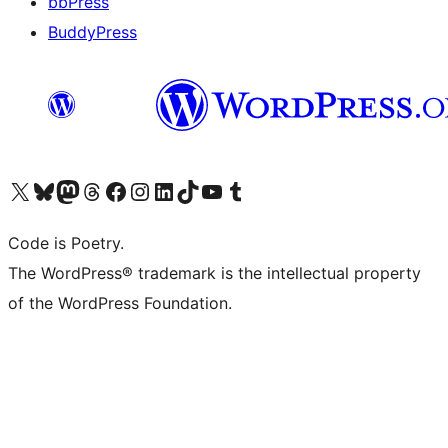
bbPress
BuddyPress
Navštivte náš účet na X (dříve Twitter)
Navštivte náš Bluesky účet
Navštivte náš účet Mastodon
Navštivte náš Threads účet
Navštivte naši stránku na Facebooku
Navštivte náš Instagram účet
Navštivte náš LinkedIn účet
Navštivte náš TikTok účet
Navštivte náš YouTube kanál
Navštivte náš Tumblr účet
Code is Poetry.
The WordPress® trademark is the intellectual property
of the WordPress Foundation.