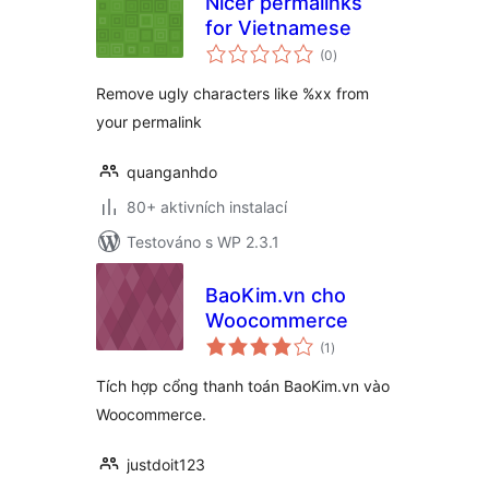
Nicer permalinks
for Vietnamese
celkové
(0
)
hodnocení
Remove ugly characters like %xx from
your permalink
quanganhdo
80+ aktivních instalací
Testováno s WP 2.3.1
BaoKim.vn cho
Woocommerce
celkové
(1
)
hodnocení
Tích hợp cổng thanh toán BaoKim.vn vào
Woocommerce.
justdoit123