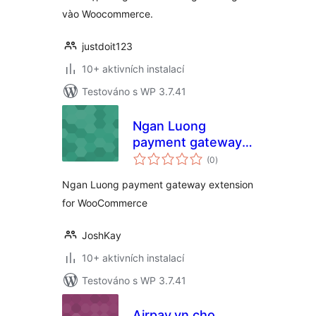
vào Woocommerce.
justdoit123
10+ aktivních instalací
Testováno s WP 3.7.41
Ngan Luong
payment gateway
celkové
for Woocommerce
(0
)
hodnocení
Ngan Luong payment gateway extension
for WooCommerce
JoshKay
10+ aktivních instalací
Testováno s WP 3.7.41
Airpay.vn cho