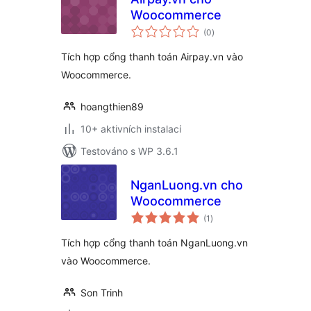
Woocommerce
celkové
(0
)
hodnocení
Tích hợp cổng thanh toán Airpay.vn vào
Woocommerce.
hoangthien89
10+ aktivních instalací
Testováno s WP 3.6.1
NganLuong.vn cho
Woocommerce
celkové
(1
)
hodnocení
Tích hợp cổng thanh toán NganLuong.vn
vào Woocommerce.
Son Trinh