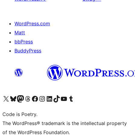
WordPress.com
Matt
bbPress
BuddyPress
Navštivte náš účet na X (dříve Twitter)
Navštivte náš Bluesky účet
Navštivte náš účet Mastodon
Navštivte náš Threads účet
Navštivte naši stránku na Facebooku
Navštivte náš Instagram účet
Navštivte náš LinkedIn účet
Navštivte náš TikTok účet
Navštivte náš YouTube kanál
Navštivte náš Tumblr účet
Code is Poetry.
The WordPress® trademark is the intellectual property
of the WordPress Foundation.