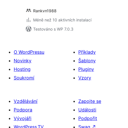
Rankvn1988
Méně než 10 aktivních instalací
Testováno s WP 7.0.3
O WordPressu
Příklady
Novinky
Šablony
Hosting
Pluginy
Soukromí
Vzory
Vzdělávání
Zapojte se
Podpora
Události
Vývojáři
Podpořit
WordPress.TV
Swag
↗