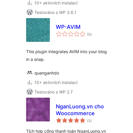
10+ aktivních instalací
Testováno s WP 3.6.1
WP-AVIM
celkové
(0
)
hodnocení
This plugin integrates AVIM into your blog
in a snap.
quanganhdo
10+ aktivních instalací
Testováno s WP 2.7
NganLuong.vn cho
Woocommerce
celkové
(3
)
hodnocení
Tích hợp cổng thanh toán NganLuong.vn