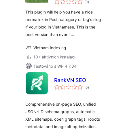
(0
)
hodnocení
This plugin will help you have a nice
permalink in Post, category or tag's slug
if your blog in Vietnamese, This is the
best version than ever ! …
Vietnam Indexing
10+ aktivních instalací
Testováno s WP 4.7.34
RankVN SEO
celkové
(0
)
hodnocení
Comprehensive on-page SEO, unified
JSON-LD schema graphs, automatic
XML sitemaps, open graph tags, robots
metadata, and image alt optimization.