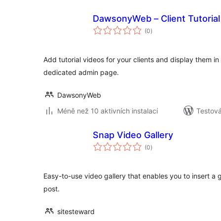
DawsonyWeb – Client Tutorial
celkové
(0
)
hodnocení
Add tutorial videos for your clients and display them 
dedicated admin page.
DawsonyWeb
Méně než 10 aktivních instalací
Testová
Snap Video Gallery
celkové
(0
)
hodnocení
Easy-to-use video gallery that enables you to insert a g
post.
sitesteward