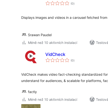
celkové
(0
)
hodnocení
Displays images and videos in a carousel fetched fro
Srawan Paudel
Méně než 10 aktivních instalací
Testová
VidCheck
celkové
(0
)
hodnocení
VidCheck makes video fact-checking standardized for 
understand for audiences, & scalable for platforms, fa
factly
Méně než 10 aktivních instalací
Testov