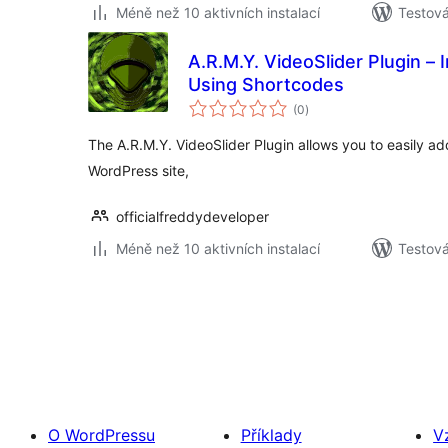
Méně než 10 aktivních instalací
Testová
A.R.M.Y. VideoSlider Plugin – 
Using Shortcodes
celkové
(0
)
hodnocení
The A.R.M.Y. VideoSlider Plugin allows you to easily add
WordPress site,
officialfreddydeveloper
Méně než 10 aktivních instalací
Testov
Stránkování
příspěvků
O WordPressu
Příklady
V