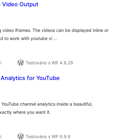
 Video Output
elkové
odnocení
g video iframes. The videos can be displayed inline or
ed to work with youtube vi …
í
Testováno s WP 4.8.29
Analytics for YouTube
elkové
odnocení
 YouTube channel analytics inside a beautiful,
actly where you want it.
í
Testováno s WP 6.9.6