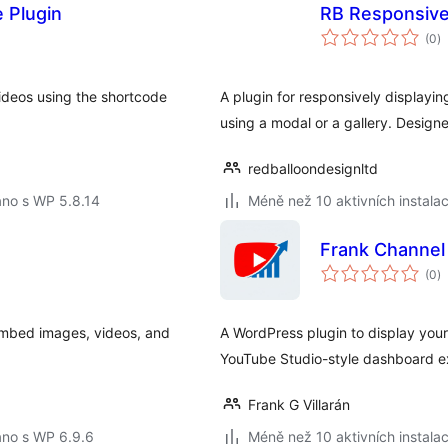
 Plugin
RB Responsive
c
(0
)
h
videos using the shortcode
A plugin for responsively displayin
using a modal or a gallery. Design
redballoondesignltd
áno s WP 5.8.14
Méně než 10 aktivních instalac
Frank Channel 
c
(0
)
h
 embed images, videos, and
A WordPress plugin to display your
YouTube Studio-style dashboard ex
Frank G Villarán
áno s WP 6.9.6
Méně než 10 aktivních instalac