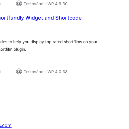
í
Testováno s WP 4.9.30
hortfundly Widget and Shortcode
elkové
odnocení
es to help you display top rated shortfilms on your
ortfilm plugin.
í
Testováno s WP 4.0.38
s.com