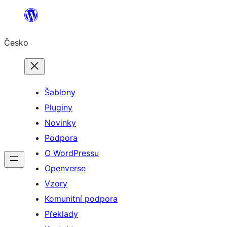
Přeskočit
na
Česko
obsah
Šablony
Pluginy
Novinky
Podpora
O WordPressu
Openverse
Vzory
Komunitní podpora
Překlady