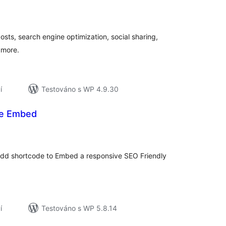
lkové
dnocení
posts, search engine optimization, social sharing,
 more.
í
Testováno s WP 4.9.30
e Embed
elkové
odnocení
add shortcode to Embed a responsive SEO Friendly
í
Testováno s WP 5.8.14