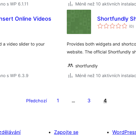
no s WP 6.1.11
Méně než 10 aktivních instalac
Insert Online Videos
Shortfundly S
c
(0
)
h
 a video slider to your
Provides both widgets and shortcod
website. The official Shortfundly sh
shortfundly
áno s WP 6.3.9
Méně než 10 aktivních instalac
1
3
4
Předchozí
…
zdělávání
Zapojte se
WordPres