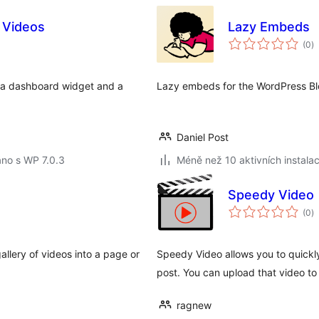
 Videos
Lazy Embeds
c
(0
)
h
in a dashboard widget and a
Lazy embeds for the WordPress B
Daniel Post
no s WP 7.0.3
Méně než 10 aktivních instalac
Speedy Video
c
(0
)
h
allery of videos into a page or
Speedy Video allows you to quickl
post. You can upload that video t
ragnew