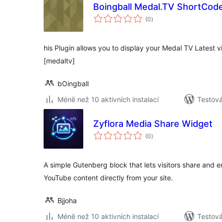
Boingball Medal.TV ShortCode
celkové
(0
)
hodnocení
his Plugin allows you to display your Medal TV Latest 
[medaltv]
bOingball
Méně než 10 aktivních instalací
Testov
Zyflora Media Share Widget
celkové
(0
)
hodnocení
A simple Gutenberg block that lets visitors share and
YouTube content directly from your site.
Bjjoha
Méně než 10 aktivních instalací
Testov