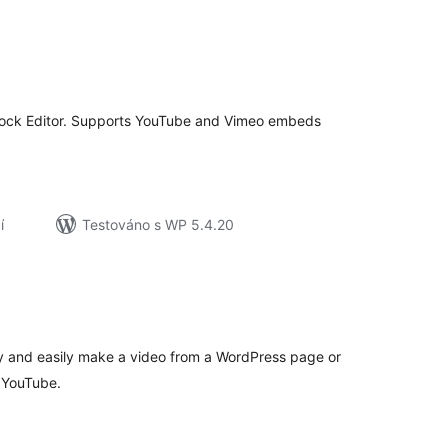
elkové
odnocení
lock Editor. Supports YouTube and Vimeo embeds
í
Testováno s WP 5.4.20
elkové
odnocení
y and easily make a video from a WordPress page or
o YouTube.