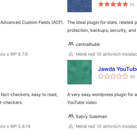
ce
(1
)
ho
m Advanced Custom Fields (ACF).
The ideal plugin for stats, related 
protection, backups, security, and
centralhubb
no s WP 6.7.6
Méně než 10 aktivních instalac
Jawda YouTub
c
(0
)
h
fact-checkers, easy to read,
A very easy wordpress plugin for 
ct-checkers.
YouTube video
Sabry Suleiman
áno s WP 5.8.14
Méně než 10 aktivních instalac